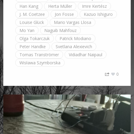
Han Kang
Herta Müller
Imre Kertész
J. M. Coetzee
Jon Fosse
Kazuo Ishiguro
Louise Glück
Mario Vargas Llosa
Mo Yan
Naguib Mahfouz
Olga Tokarczuk
Patrick Modiano
Peter Handke
Svetlana Alexievich
Tomas Tranströmer
Vidiadhar Naipaul
Wisława Szymborska
0