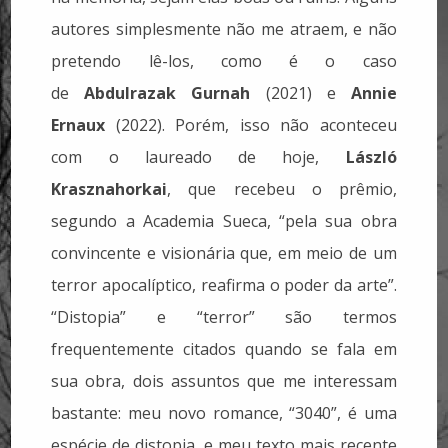
autores simplesmente não me atraem, e não
pretendo lê-los, como é o caso
de
Abdulrazak Gurnah
(2021) e
Annie
Ernaux
(2022). Porém, isso não aconteceu
com o laureado de hoje,
László
Krasznahorkai
, que recebeu o prêmio,
segundo a Academia Sueca,
“pela sua obra
convincente e visionária que, em meio de um
terror apocalíptico, reafirma o poder da arte”.
“Distopia” e “terror” são termos
frequentemente citados quando se fala em
sua obra, dois assuntos que me interessam
bastante: meu novo romance, “3040”, é uma
espécie de distopia, e meu texto mais recente