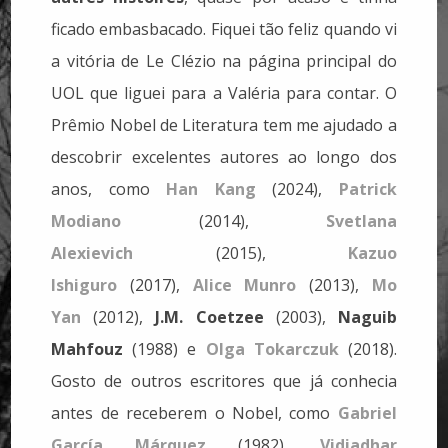
ficado embasbacado. Fiquei tão feliz quando vi
a vitória de Le Clézio na página principal do
UOL que liguei para a Valéria para contar. O
Prêmio Nobel de Literatura tem me ajudado a
descobrir excelentes autores ao longo dos
anos, como
Han Kang
(2024),
Patrick
Modiano
(2014),
Svetlana
Alexievich
(2015),
Kazuo
Ishiguro
(2017),
Alice Munro
(2013),
Mo
Yan
(2012),
J.M. Coetzee
(2003),
Naguib
Mahfouz
(1988) e
Olga Tokarczuk
(2018).
Gosto de outros escritores que já conhecia
antes de receberem o Nobel, como
Gabriel
García Márquez
(1982),
Vidiadhar