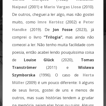
Naipaul
(2001) e
Mario Vargas Llosa
(2010).
De outros, cheguei a ler algo, mas não gostei
muito, como
Imre Kertész
(2002) e
Peter
Handke
(2019). De
Jon Fosse
(2023), já
comprei o livro
“Trilogia”
, mas ainda não
comecei a ler. Não tenho muita facilidade com
poesia, então acabei lendo pouquíssima coisa
de
Louise Glück
(2020),
Tomas
Tranströmer
(2011) e
Wisława
Szymborska
(1996). O caso de
Herta
Müller
(2009) é um pouco diferente: li alguns
de seus livros, gostei de uns e menos de
outros, mas suas histórias tendem a grudar
na memória, sejam elas boas ou ruins. Alguns