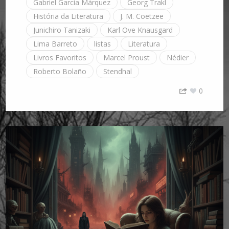
Gabriel García Márquez
Georg Trakl
História da Literatura
J. M. Coetzee
Junichiro Tanizaki
Karl Ove Knausgard
Lima Barreto
listas
Literatura
Livros Favoritos
Marcel Proust
Nédier
Roberto Bolaño
Stendhal
0