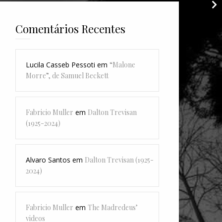
Comentários Recentes
Lucila Casseb Pessoti
em
“Malone
Morre”, de Samuel Beckett
Fabricio Muller
em
Dalton Trevisan
(1925-2024)
Alvaro Santos
em
Dalton Trevisan (1925-
2024)
Fabricio Muller
em
The Madredeus’
videos