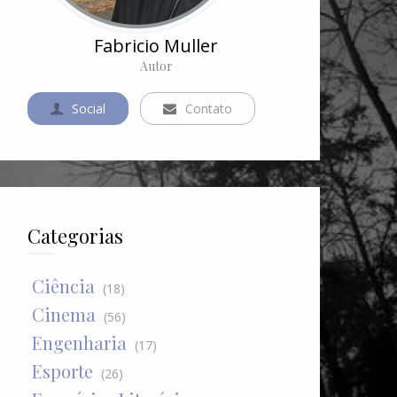
Fabricio Muller
Autor
Social
Contato
Categorias
Ciência
(18)
Cinema
(56)
Engenharia
(17)
Esporte
(26)