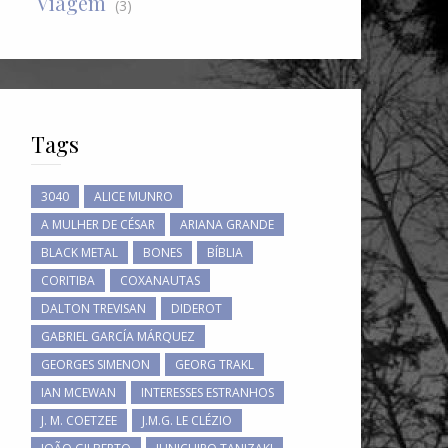
Viagem
(3)
Tags
3040
ALICE MUNRO
A MULHER DE CÉSAR
ARIANA GRANDE
BLACK METAL
BONES
BÍBLIA
CORITIBA
COXANAUTAS
DALTON TREVISAN
DIDEROT
GABRIEL GARCÍA MÁRQUEZ
GEORGES SIMENON
GEORG TRAKL
IAN MCEWAN
INTERESSES ESTRANHOS
J. M. COETZEE
J.M.G. LE CLÉZIO