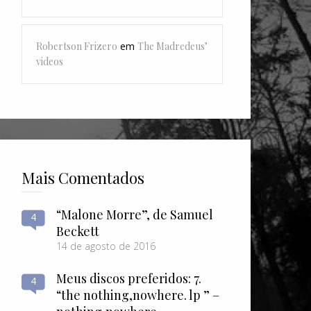
Robertson Frizero
em
The Madredeus’
videos
Mais Comentados
“Malone Morre”, de Samuel
4
Beckett
14 de agosto de 2016
Meus discos preferidos: 7.
4
“the nothing​,​nowhere. lp ” –