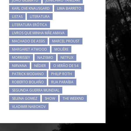
JOÃO GILBERTO
JUNICHIRO TANIZAKI
KARL OVE KNAUSGARD
LIMA BARRETO
LISTAS
LITERATURA
LITERATURA ERÓTICA
LIVROS QUE MINHA MÃE AMAVA
MACHADO DE ASSIS
MARCEL PROUST
MARGARET ATWOOD
MOLIÈRE
MORRISSEY
NAZISMO
NETFLIX
NIRVANA
NÉDIER
O VERÃO DE 54
PATRICK MODIANO
PHILIP ROTH
ROBERTO BOLAÑO
RUA PARAÍBA
SEGUNDA GUERRA MUNDIAL
SELENA GOMEZ
SHOW
THE WEEKND
VLADIMIR NABOKOV