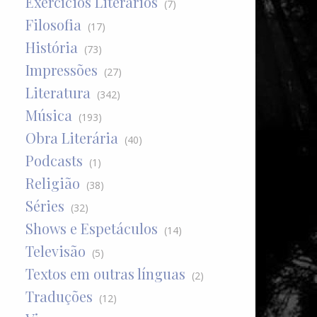
Exercícios Literários
(7)
Filosofia
(17)
História
(73)
Impressões
(27)
Literatura
(342)
Música
(193)
Obra Literária
(40)
Podcasts
(1)
Religião
(38)
Séries
(32)
Shows e Espetáculos
(14)
Televisão
(5)
Textos em outras línguas
(2)
Traduções
(12)