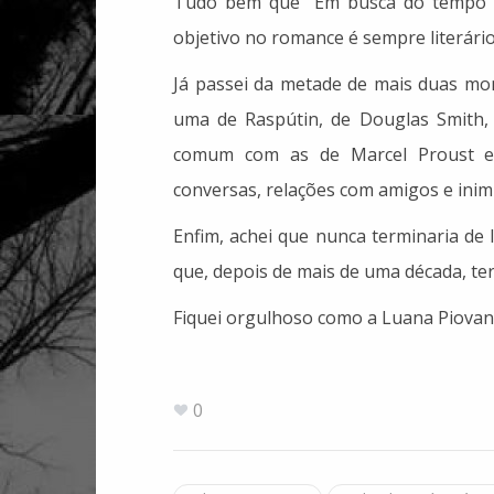
Tudo bem que “Em busca do tempo p
objetivo no romance é sempre literário 
Já passei da metade de mais duas monu
uma de Raspútin, de Douglas Smith, 
comum com as de Marcel Proust e P
conversas, relações com amigos e inimi
Enfim, achei que nunca terminaria de l
que, depois de mais de uma década, term
Fiquei orgulhoso como a Luana Piovani
0