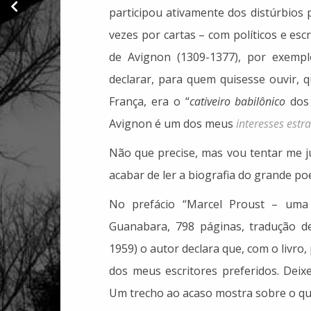
Michael K", de J. M.
participou ativamente dos distúrbios
Coetzee
vezes por cartas – com políticos e es
de Avignon (1309-1377), por exemp
declarar, para quem quisesse ouvir, 
França, era o “
cativeiro
babilônico
dos 
Avignon é um dos meus
interesses estr
Não que precise, mas vou tentar me j
acabar de ler a biografia do grande poe
No prefácio “Marcel Proust – uma b
Guanabara, 798 páginas, tradução d
1959) o autor declara que, com o livro,
dos meus escritores preferidos. Deixe
Um trecho ao acaso mostra sobre o qu