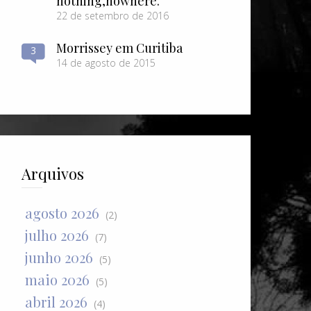
nothing​,​nowhere.
22 de setembro de 2016
Morrissey em Curitiba
3
14 de agosto de 2015
Arquivos
agosto 2026
(2)
julho 2026
(7)
junho 2026
(5)
maio 2026
(5)
abril 2026
(4)