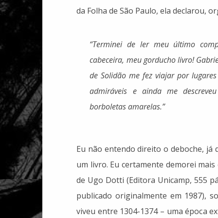
da Folha de São Paulo, ela declarou, o
“Terminei de ler meu último com
cabeceira, meu gorducho livro! Gabr
de Solidão me fez viajar por lugare
admiráveis e ainda me descreve
borboletas amarelas.”
Eu não entendo direito o deboche, já
um livro. Eu certamente demorei mais 
de Ugo Dotti (Editora Unicamp, 555 p
publicado originalmente em 1987), so
viveu entre 1304-1374 – uma época e
"Vida e época de