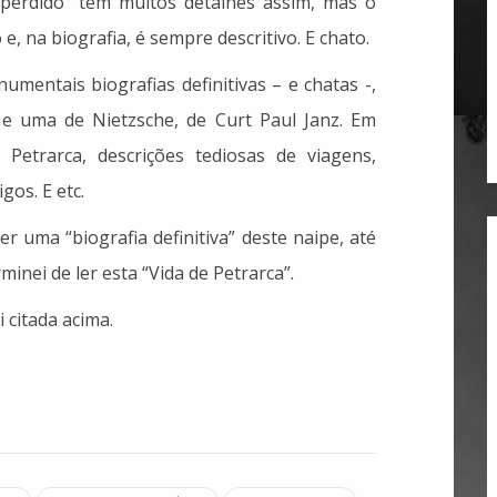
erdido” tem muitos detalhes assim, mas o
e, na biografia, é sempre descritivo. E chato.
mentais biografias definitivas – e chatas -,
e uma de Nietzsche, de Curt Paul Janz. Em
etrarca, descrições tediosas de viagens,
gos. E etc.
er uma “biografia definitiva” deste naipe, até
inei de ler esta “Vida de Petrarca”.
 citada acima.