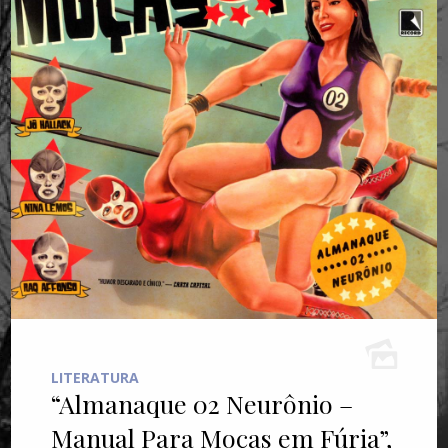
LITERATURA
“Almanaque 02 Neurônio –
Manual Para Moças em Fúria”,