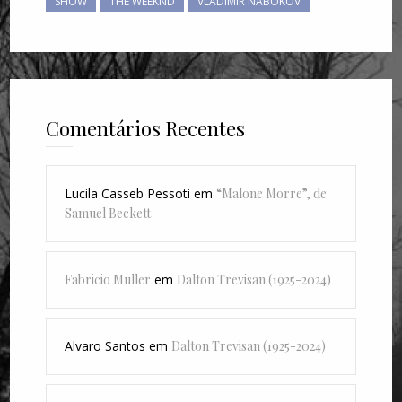
SHOW
THE WEEKND
VLADIMIR NABOKOV
Comentários Recentes
Lucila Casseb Pessoti
em
“Malone Morre”, de
Samuel Beckett
Fabricio Muller
em
Dalton Trevisan (1925-2024)
Alvaro Santos
em
Dalton Trevisan (1925-2024)