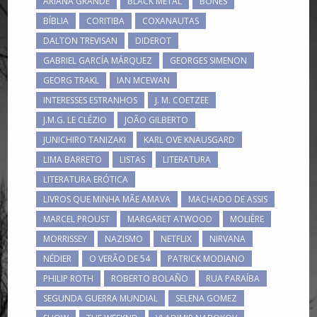
ARIANA GRANDE
BLACK METAL
BONES
BÍBLIA
CORITIBA
COXANAUTAS
DALTON TREVISAN
DIDEROT
GABRIEL GARCÍA MÁRQUEZ
GEORGES SIMENON
GEORG TRAKL
IAN MCEWAN
INTERESSES ESTRANHOS
J. M. COETZEE
J.M.G. LE CLÉZIO
JOÃO GILBERTO
JUNICHIRO TANIZAKI
KARL OVE KNAUSGARD
LIMA BARRETO
LISTAS
LITERATURA
LITERATURA ERÓTICA
LIVROS QUE MINHA MÃE AMAVA
MACHADO DE ASSIS
MARCEL PROUST
MARGARET ATWOOD
MOLIÈRE
MORRISSEY
NAZISMO
NETFLIX
NIRVANA
NÉDIER
O VERÃO DE 54
PATRICK MODIANO
PHILIP ROTH
ROBERTO BOLAÑO
RUA PARAÍBA
SEGUNDA GUERRA MUNDIAL
SELENA GOMEZ