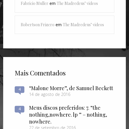
Fabricio Muller
em
The Madredeus’ videos
Robertson Frizero
em
The Madredeus’ videos
Mais Comentados
“Malone Morre”, de Samuel Beckett
4
14 de agosto de 2016
Meus discos preferidos: 7. “the
4
nothing​,​nowhere. lp ” – nothing​,​
nowhere.
22 de setembro de 2016