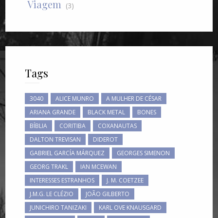
Viagem
(3)
Tags
3040
ALICE MUNRO
A MULHER DE CÉSAR
ARIANA GRANDE
BLACK METAL
BONES
BÍBLIA
CORITIBA
COXANAUTAS
DALTON TREVISAN
DIDEROT
GABRIEL GARCÍA MÁRQUEZ
GEORGES SIMENON
GEORG TRAKL
IAN MCEWAN
INTERESSES ESTRANHOS
J. M. COETZEE
J.M.G. LE CLÉZIO
JOÃO GILBERTO
JUNICHIRO TANIZAKI
KARL OVE KNAUSGARD