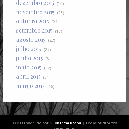
dezembro 2015
(14)
novembro 2015
(23)
outubro 2015
(24)
setembro 2015
(19)
agosto 2015
(27)
julho 2015
(29)
junho 2015
(31)
maio 2015
(32)
abril 2015
(31)
março 2015
(16)
© Desenvolvido por
Guilherme Rocha
| Todos os direitos
reservados.