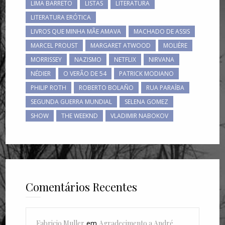
LIMA BARRETO
LISTAS
LITERATURA
LITERATURA ERÓTICA
LIVROS QUE MINHA MÃE AMAVA
MACHADO DE ASSIS
MARCEL PROUST
MARGARET ATWOOD
MOLIÈRE
MORRISSEY
NAZISMO
NETFLIX
NIRVANA
NÉDIER
O VERÃO DE 54
PATRICK MODIANO
PHILIP ROTH
ROBERTO BOLAÑO
RUA PARAÍBA
SEGUNDA GUERRA MUNDIAL
SELENA GOMEZ
SHOW
THE WEEKND
VLADIMIR NABOKOV
Comentários Recentes
Fabricio Muller
em
Agradecimento a André