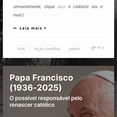
semanalmente, clique
aqui
e cadastre seu e-
mail.)
Leia mais +
0
3040
ficção científica
xadrez