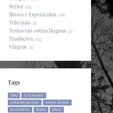
Séries
(32)
Shows e Espetáculos
(14)
Televisão
(5)
Textos em outras línguas
(2)
Traduções
(12)
Viagem
(3)
Tags
3040
ALICE MUNRO
A MULHER DE CÉSAR
ARIANA GRANDE
BLACK METAL
BONES
BÍBLIA