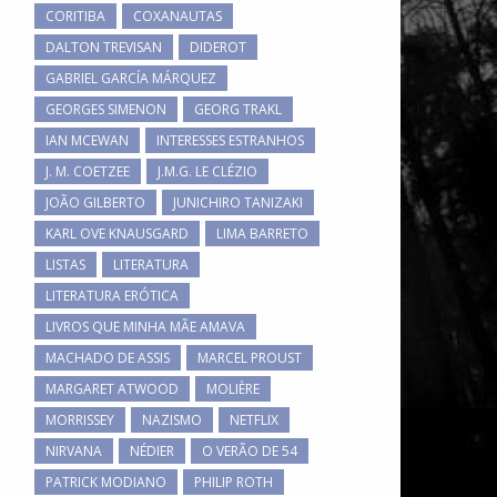
CORITIBA
COXANAUTAS
DALTON TREVISAN
DIDEROT
GABRIEL GARCÍA MÁRQUEZ
GEORGES SIMENON
GEORG TRAKL
IAN MCEWAN
INTERESSES ESTRANHOS
J. M. COETZEE
J.M.G. LE CLÉZIO
JOÃO GILBERTO
JUNICHIRO TANIZAKI
KARL OVE KNAUSGARD
LIMA BARRETO
LISTAS
LITERATURA
LITERATURA ERÓTICA
LIVROS QUE MINHA MÃE AMAVA
MACHADO DE ASSIS
MARCEL PROUST
MARGARET ATWOOD
MOLIÈRE
MORRISSEY
NAZISMO
NETFLIX
NIRVANA
NÉDIER
O VERÃO DE 54
PATRICK MODIANO
PHILIP ROTH