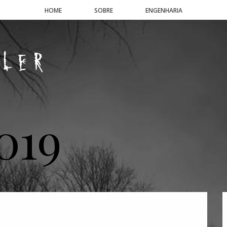
HOME
SOBRE
ENGENHARIA
019