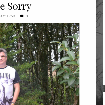
de Sorry
9 at 19:58
0