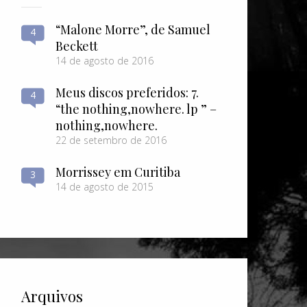
“Malone Morre”, de Samuel
4
Beckett
14 de agosto de 2016
Meus discos preferidos: 7.
4
“the nothing​,​nowhere. lp ” –
nothing​,​nowhere.
22 de setembro de 2016
Morrissey em Curitiba
3
14 de agosto de 2015
Arquivos