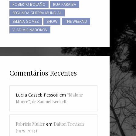
ROBERTO BOLAÑO
RUA PARAÍBA
SEGUNDA GUERRA MUNDIAL
SELENA GOMEZ
SHOW
THE WEEKND
VLADIMIR NABOKOV
Comentários Recentes
Lucila Casseb Pessoti
em
“Malone
Morre”, de Samuel Beckett
Fabricio Muller
em
Dalton Trevisan
(1925-2024)