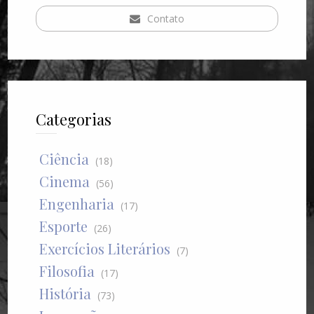
Contato
Categorias
Ciência
(18)
Cinema
(56)
Engenharia
(17)
Esporte
(26)
Exercícios Literários
(7)
Filosofia
(17)
História
(73)