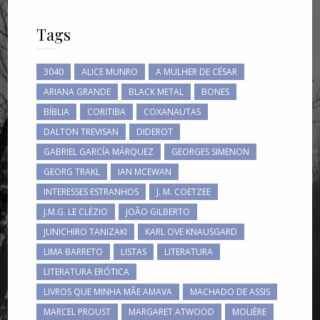
Tags
3040
ALICE MUNRO
A MULHER DE CÉSAR
ARIANA GRANDE
BLACK METAL
BONES
BÍBLIA
CORITIBA
COXANAUTAS
DALTON TREVISAN
DIDEROT
GABRIEL GARCÍA MÁRQUEZ
GEORGES SIMENON
GEORG TRAKL
IAN MCEWAN
INTERESSES ESTRANHOS
J. M. COETZEE
J.M.G. LE CLÉZIO
JOÃO GILBERTO
JUNICHIRO TANIZAKI
KARL OVE KNAUSGARD
LIMA BARRETO
LISTAS
LITERATURA
LITERATURA ERÓTICA
LIVROS QUE MINHA MÃE AMAVA
MACHADO DE ASSIS
MARCEL PROUST
MARGARET ATWOOD
MOLIÈRE