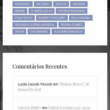
MORRISSEY
NAZISMO
NETFLIX
NIRVANA
NÉDIER
O VERÃO DE 54
PATRICK MODIANO
PHILIP ROTH
ROBERTO BOLAÑO
RUA PARAÍBA
SEGUNDA GUERRA MUNDIAL
SELENA GOMEZ
SHOW
THE WEEKND
VLADIMIR NABOKOV
Comentários Recentes
Lucila Casseb Pessoti
em
“Malone Morre”, de
Samuel Beckett
Fabricio Muller
em
Dalton Trevisan (1925-2024)