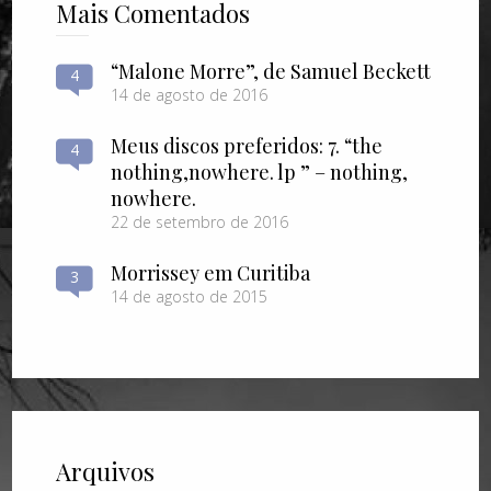
Mais Comentados
“Malone Morre”, de Samuel Beckett
4
14 de agosto de 2016
Meus discos preferidos: 7. “the
4
nothing​,​nowhere. lp ” – nothing​,​
nowhere.
22 de setembro de 2016
Morrissey em Curitiba
3
14 de agosto de 2015
Arquivos