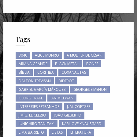
Tags
3040
ALICE MUNRO
A MULHER DE CÉSAR
ARIANA GRANDE
BLACK METAL
BONES
BÍBLIA
CORITIBA
COXANAUTAS
DALTON TREVISAN
DIDEROT
GABRIEL GARCÍA MÁRQUEZ
GEORGES SIMENON
GEORG TRAKL
IAN MCEWAN
INTERESSES ESTRANHOS
J. M. COETZEE
J.M.G. LE CLÉZIO
JOÃO GILBERTO
JUNICHIRO TANIZAKI
KARL OVE KNAUSGARD
LIMA BARRETO
LISTAS
LITERATURA