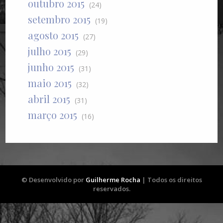
outubro 2015
(24)
setembro 2015
(19)
agosto 2015
(27)
julho 2015
(29)
junho 2015
(31)
maio 2015
(32)
abril 2015
(31)
março 2015
(16)
© Desenvolvido por
Guilherme Rocha
| Todos os direitos
reservados.