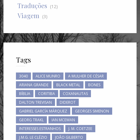
Traduções
(12)
Viagem
(3)
Tags
3040
ALICE MUNRO
A MULHER DE CÉSAR
ARIANA GRANDE
BLACK METAL
BONES
BÍBLIA
CORITIBA
COXANAUTAS
DALTON TREVISAN
DIDEROT
GABRIEL GARCÍA MÁRQUEZ
GEORGES SIMENON
GEORG TRAKL
IAN MCEWAN
INTERESSES ESTRANHOS
J. M. COETZEE
J.M.G. LE CLÉZIO
JOÃO GILBERTO