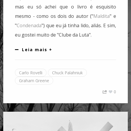
mas eu só achei que o livro é esquisito
mesmo - como os dois do autor ("
Maldita
" e
"
Condenada
") que eu já tinha lido, aliás. E sim,
eu gostei muito de "Clube da Luta".
Leia mais +
Carlo Rovelli
Chuck Palahniuk
Graham Greene
0