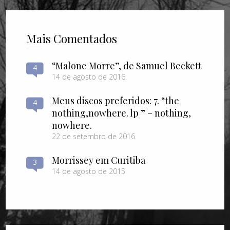
Mais Comentados
“Malone Morre”, de Samuel Beckett
4
14 de agosto de 2016
Meus discos preferidos: 7. “the
4
nothing​,​nowhere. lp ” – nothing​,​
nowhere.
22 de setembro de 2016
Morrissey em Curitiba
3
14 de agosto de 2015