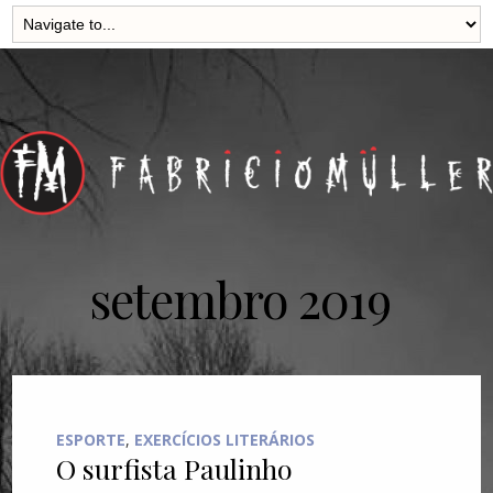
setembro 2019
ESPORTE
,
EXERCÍCIOS LITERÁRIOS
O surfista Paulinho