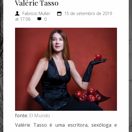
Valérie Tasso
Fabricio Muller
15 de setembro de 2019
at 17:06
0
fonte:
El Mundo
Valérie Tasso é uma escritora, sexóloga e