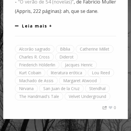
-
“O verão de 54 (novelas)”
, de Fabricio Muller
(Appris, 222 páginas): ah, que se dane.
Leia mais +
Alcorão sagrado
Bíblia
Catherine Millet
Charles R. Cross
Diderot
Friederich Hölderlin
Jacques Henric
Kurt Cobain
literatura erótica
Lou Reed
Machado de Assis
Margaret Atwood
Nirvana
San Juan de la Cruz
Stendhal
The Handmaid's Tale
Velvet Underground
0