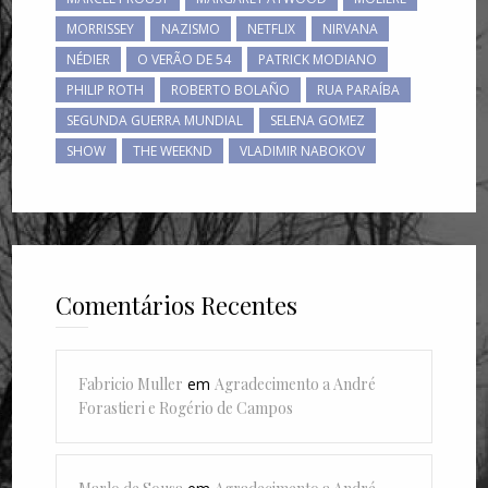
MORRISSEY
NAZISMO
NETFLIX
NIRVANA
NÉDIER
O VERÃO DE 54
PATRICK MODIANO
PHILIP ROTH
ROBERTO BOLAÑO
RUA PARAÍBA
SEGUNDA GUERRA MUNDIAL
SELENA GOMEZ
SHOW
THE WEEKND
VLADIMIR NABOKOV
Comentários Recentes
Fabricio Muller
em
Agradecimento a André
Forastieri e Rogério de Campos