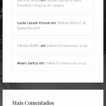
Marlo de Sousa
em
Agradecimento a André
Forastieri e Rogério de Campos
Lucila Casseb Pessoti
em
“Malone Morre”, de
Samuel Beckett
Fabricio Muller
em
Dalton Trevisan (1925-2024)
Alvaro Santos
em
Dalton Trevisan (1925-2024)
Mais Comentados