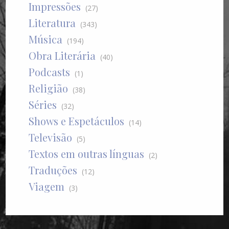
Impressões
(27)
Literatura
(343)
Música
(194)
Obra Literária
(40)
Podcasts
(1)
Religião
(38)
Séries
(32)
Shows e Espetáculos
(14)
Televisão
(5)
Textos em outras línguas
(2)
Traduções
(12)
Viagem
(3)