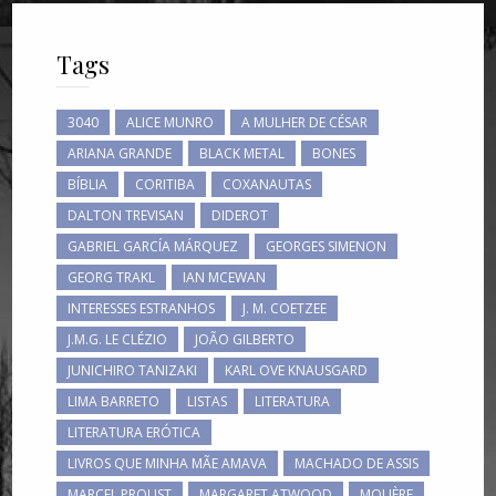
Tags
3040
ALICE MUNRO
A MULHER DE CÉSAR
ARIANA GRANDE
BLACK METAL
BONES
BÍBLIA
CORITIBA
COXANAUTAS
DALTON TREVISAN
DIDEROT
GABRIEL GARCÍA MÁRQUEZ
GEORGES SIMENON
GEORG TRAKL
IAN MCEWAN
INTERESSES ESTRANHOS
J. M. COETZEE
J.M.G. LE CLÉZIO
JOÃO GILBERTO
JUNICHIRO TANIZAKI
KARL OVE KNAUSGARD
LIMA BARRETO
LISTAS
LITERATURA
LITERATURA ERÓTICA
LIVROS QUE MINHA MÃE AMAVA
MACHADO DE ASSIS
MARCEL PROUST
MARGARET ATWOOD
MOLIÈRE