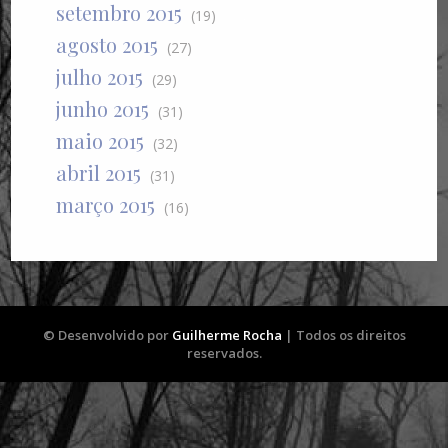
setembro 2015
(19)
agosto 2015
(27)
julho 2015
(29)
junho 2015
(31)
maio 2015
(32)
abril 2015
(31)
março 2015
(16)
© Desenvolvido por
Guilherme Rocha
| Todos os direitos
reservados.