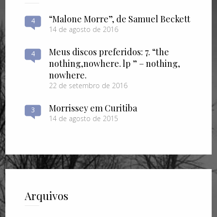
“Malone Morre”, de Samuel Beckett
4
14 de agosto de 2016
Meus discos preferidos: 7. “the
4
nothing​,​nowhere. lp ” – nothing​,​
nowhere.
22 de setembro de 2016
Morrissey em Curitiba
3
14 de agosto de 2015
Arquivos