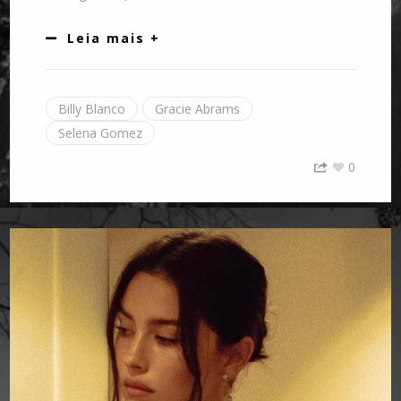
Leia mais +
Billy Blanco
Gracie Abrams
Selena Gomez
0