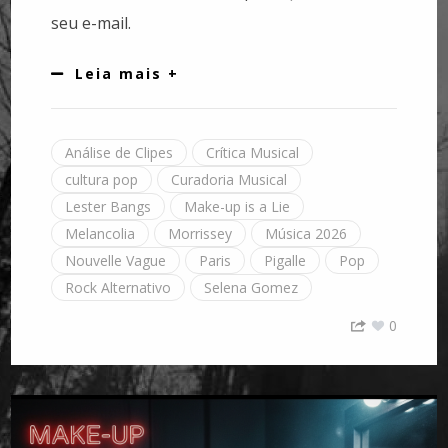
seu e-mail.
Leia mais +
Análise de Clipes
Crítica Musical
cultura pop
Curadoria Musical
Lester Bangs
Make-up is a Lie
Melancolia
Morrissey
Música 2026
Nouvelle Vague
Paris
Pigalle
Pop
Rock Alternativo
Selena Gomez
0