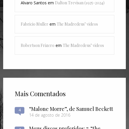
Alvaro Santos
em
Dalton Trevisan (1925-2024)
Fabricio Muller
em
The Madredeus’ videos
Robertson Frizero
em
The Madredeus’ videos
Mais Comentados
“Malone Morre”, de Samuel Beckett
4
14 de agosto de 2016
Meus discos preferidos: 7. “the