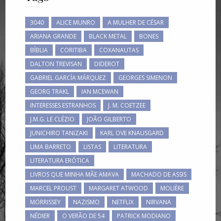
3040
ALICE MUNRO
A MULHER DE CÉSAR
ARIANA GRANDE
BLACK METAL
BONES
BÍBLIA
CORITIBA
COXANAUTAS
DALTON TREVISAN
DIDEROT
GABRIEL GARCÍA MÁRQUEZ
GEORGES SIMENON
GEORG TRAKL
IAN MCEWAN
INTERESSES ESTRANHOS
J. M. COETZEE
J.M.G. LE CLÉZIO
JOÃO GILBERTO
JUNICHIRO TANIZAKI
KARL OVE KNAUSGARD
LIMA BARRETO
LISTAS
LITERATURA
LITERATURA ERÓTICA
LIVROS QUE MINHA MÃE AMAVA
MACHADO DE ASSIS
MARCEL PROUST
MARGARET ATWOOD
MOLIÈRE
MORRISSEY
NAZISMO
NETFLIX
NIRVANA
NÉDIER
O VERÃO DE 54
PATRICK MODIANO