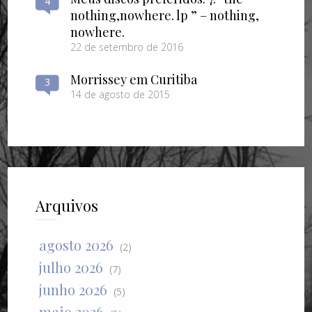
4
nothing​,​nowhere. lp ” – nothing​,​
nowhere.
22 de setembro de 2016
Morrissey em Curitiba
3
14 de agosto de 2015
Arquivos
agosto 2026
(2)
julho 2026
(7)
junho 2026
(5)
maio 2026