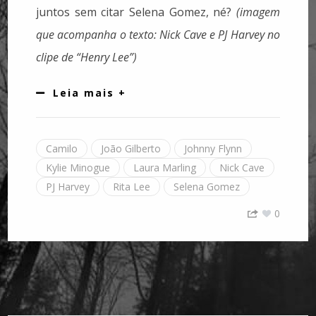
juntos sem citar Selena Gomez, né?
(imagem
que acompanha o texto: Nick Cave e PJ Harvey no
clipe de “Henry Lee”)
Leia mais +
Camilo
João Gilberto
Johnny Flynn
Kylie Minogue
Laura Marling
Nick Cave
PJ Harvey
Rita Lee
Selena Gomez
0