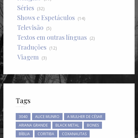
Séries
(32)
Shows e Espetáculos
(14)
Televisão
(5)
Textos em outras línguas
(2)
Traduções
(12)
Viagem
(3)
Tags
3040
ALICE MUNRO
A MULHER DE CÉSAR
ARIANA GRANDE
BLACK METAL
BONES
BÍBLIA
CORITIBA
COXANAUTAS