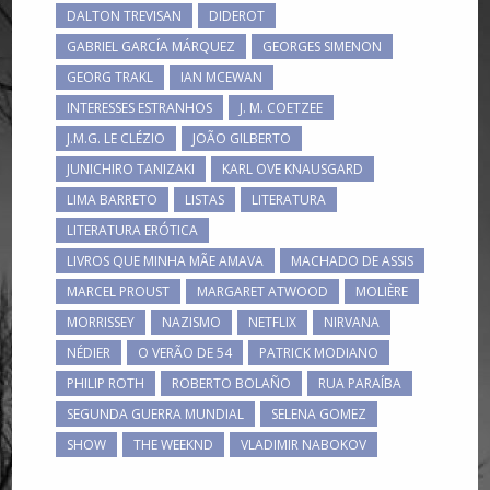
DALTON TREVISAN
DIDEROT
GABRIEL GARCÍA MÁRQUEZ
GEORGES SIMENON
GEORG TRAKL
IAN MCEWAN
INTERESSES ESTRANHOS
J. M. COETZEE
J.M.G. LE CLÉZIO
JOÃO GILBERTO
JUNICHIRO TANIZAKI
KARL OVE KNAUSGARD
LIMA BARRETO
LISTAS
LITERATURA
LITERATURA ERÓTICA
LIVROS QUE MINHA MÃE AMAVA
MACHADO DE ASSIS
MARCEL PROUST
MARGARET ATWOOD
MOLIÈRE
MORRISSEY
NAZISMO
NETFLIX
NIRVANA
NÉDIER
O VERÃO DE 54
PATRICK MODIANO
PHILIP ROTH
ROBERTO BOLAÑO
RUA PARAÍBA
SEGUNDA GUERRA MUNDIAL
SELENA GOMEZ
SHOW
THE WEEKND
VLADIMIR NABOKOV