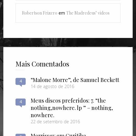
Robertson Frizero
em
The Madredeus’ videos
Mais Comentados
“Malone Morre”, de Samuel Beckett
4
14 de agosto de 2016
Meus discos preferidos: 7. “the
4
nothing​,​nowhere. lp ” – nothing​,​
nowhere.
22 de setembro de 2016
Morrissey em Curitiba