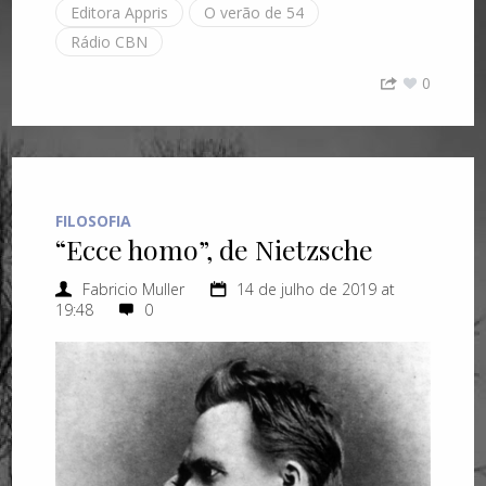
Editora Appris
O verão de 54
Rádio CBN
0
FILOSOFIA
“Ecce homo”, de Nietzsche
Fabricio Muller
14 de julho de 2019 at
19:48
0