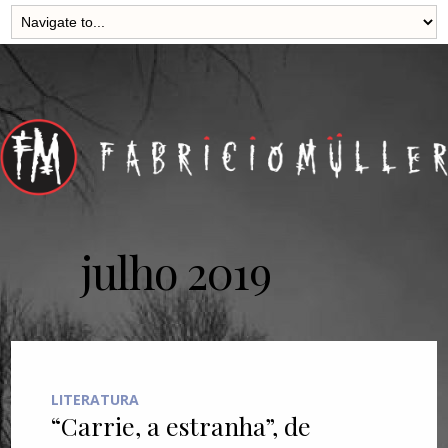
julho 2019
LITERATURA
“Carrie, a estranha”, de