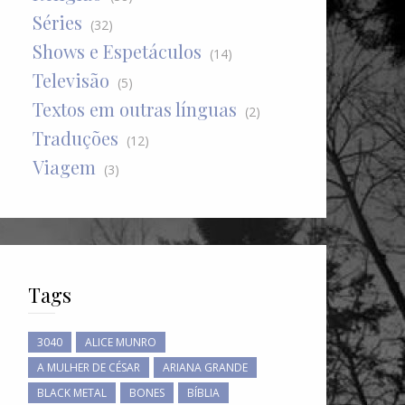
Séries
(32)
Shows e Espetáculos
(14)
Televisão
(5)
Textos em outras línguas
(2)
Traduções
(12)
Viagem
(3)
Tags
3040
ALICE MUNRO
A MULHER DE CÉSAR
ARIANA GRANDE
BLACK METAL
BONES
BÍBLIA