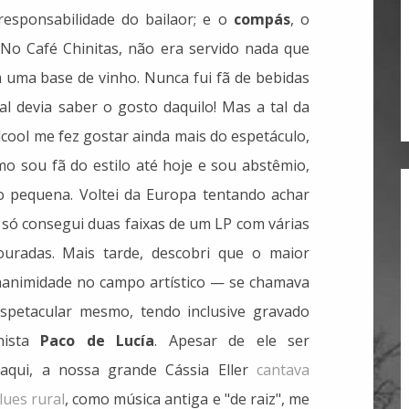
responsabilidade do bailaor; e o
compás
, o
No Café Chinitas, não era servido nada que
 uma base de vinho. Nunca fui fã de bebidas
al devia saber o gosto daquilo! Mas a tal da
álcool me fez gostar ainda mais do espetáculo,
 sou fã do estilo até hoje e sou abstêmio,
do pequena. Voltei da Europa tentando achar
 só consegui duas faixas de um LP com várias
ouradas. Mais tarde, descobri que o maior
nanimidade no campo artístico — se chamava
espetacular mesmo, tendo inclusive gravado
nista
Paco de Lucía
. Apesar de ele ser
aqui, a nossa grande Cássia Eller
cantava
lues rural
, como música antiga e "de raiz", me