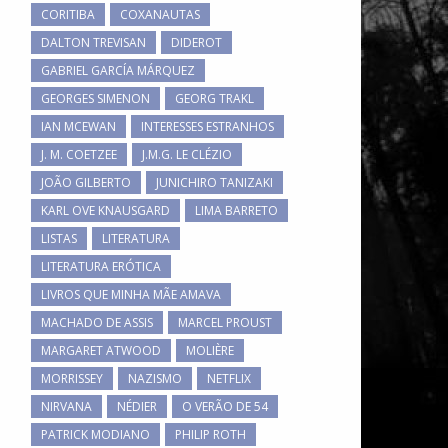
CORITIBA
COXANAUTAS
DALTON TREVISAN
DIDEROT
GABRIEL GARCÍA MÁRQUEZ
GEORGES SIMENON
GEORG TRAKL
IAN MCEWAN
INTERESSES ESTRANHOS
J. M. COETZEE
J.M.G. LE CLÉZIO
JOÃO GILBERTO
JUNICHIRO TANIZAKI
KARL OVE KNAUSGARD
LIMA BARRETO
LISTAS
LITERATURA
LITERATURA ERÓTICA
LIVROS QUE MINHA MÃE AMAVA
MACHADO DE ASSIS
MARCEL PROUST
MARGARET ATWOOD
MOLIÈRE
MORRISSEY
NAZISMO
NETFLIX
NIRVANA
NÉDIER
O VERÃO DE 54
PATRICK MODIANO
PHILIP ROTH