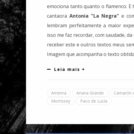
emociona tanto quanto o flamenco. E 
cantaora
Antonia "La Negra"
e com
lembram perfeitamente a maior experi
isso me faz recordar, com saudade, d
receber este e outros textos meus se
Imagem que acompanha o texto obtida
Leia mais +
Amenra
Ariana Grande
Camarón d
Morrissey
Paco de Lucía