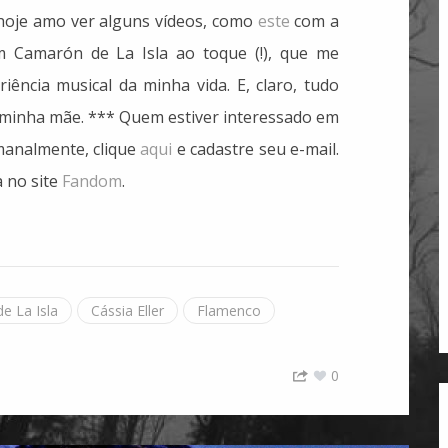
hoje amo ver alguns vídeos, como
este
com a
 Camarón de La Isla ao toque (!), que me
ência musical da minha vida. E, claro, tudo
a minha mãe. *** Quem estiver interessado em
manalmente, clique
aqui
e cadastre seu e-mail.
 no site
Fandom
.
e La Isla
Cássia Eller
Flamenco
0