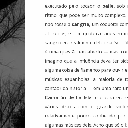
executado pelo tocaor; o
baile
, sob 
ritmo, que pode ser muito complexo. 
não fosse a
sangría
, um coquetel com
alcoólicas, e com quatorze anos eu m
sangría era realmente deliciosa. Se o 
é uma questão em aberto — mas, como
imagino que a influência deva ter si
alguma coisa de flamenco para ouvir e
músicas espanholas, a maioria de t
cantaor da história — em uma rara u
Camarón de La Isla
, e o cara era 
vários discos com o grande violo
relativamente pouco conhecido por 
algumas músicas dele. Acho que só o
b