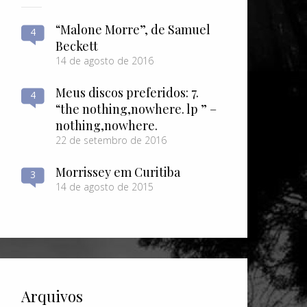
“Malone Morre”, de Samuel
4
Beckett
14 de agosto de 2016
Meus discos preferidos: 7.
4
“the nothing​,​nowhere. lp ” –
nothing​,​nowhere.
22 de setembro de 2016
Morrissey em Curitiba
3
14 de agosto de 2015
Arquivos