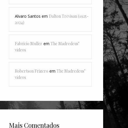
Alvaro Santos
em
Dalton Trevisan (1925-
2024)
Fabricio Muller
em
The Madredeus’
videos
Robertson Frizero
em
The Madredeus’
videos
Mais Comentados