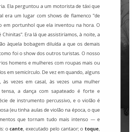
ria. Ela perguntou a um motorista de táxi que
al era um lugar com shows de flamenco "de
 em portunhol que ela inventou na hora. O
Chinitas". Era lá que assistiríamos, à noite, a
ão àquela bobagem diluída a que os demais
á como foi o show dos outros turistas. O nosso
 vários homens e mulheres com roupas mais ou
dos em semicírculo. De vez em quando, alguns
, às vezes em casal, às vezes uma mulher
 tensa, a dança com sapateado é forte e
cie de instrumento percussivo, e o violão é
sa (eu tinha aulas de violão na época, o que
lementos que tornam tudo mais intenso — e
is: o
cante
, executado pelo cantaor; o
toque
,