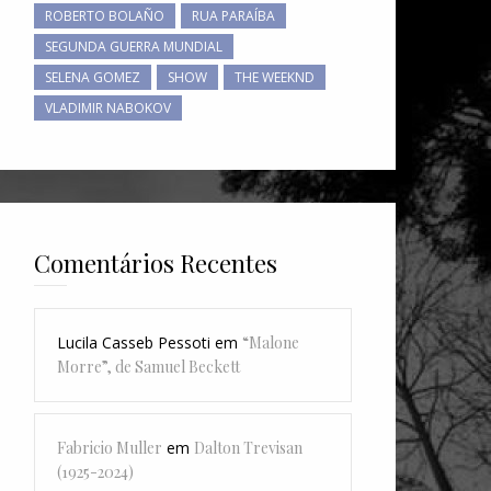
ROBERTO BOLAÑO
RUA PARAÍBA
SEGUNDA GUERRA MUNDIAL
SELENA GOMEZ
SHOW
THE WEEKND
VLADIMIR NABOKOV
Comentários Recentes
Lucila Casseb Pessoti
em
“Malone
Morre”, de Samuel Beckett
Fabricio Muller
em
Dalton Trevisan
(1925-2024)