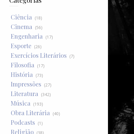
Categorias
Ciência
(18)
Cinema
(56)
Engenharia
(17)
Esporte
(26)
Exercícios Literários
(7)
Filosofia
(17)
História
(73)
Impressões
(27)
Literatura
(342)
Música
(193)
Obra Literária
(40)
Podcasts
(1)
Religião
(38)