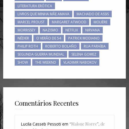
LITERATURA ERÓTICA
LIVROS QUE MINHA MÃE AMAVA
MACHADO DE ASSIS
MARCEL PROUST
MARGARET ATWOOD
MOLIÈRE
MORRISSEY
NAZISMO
NETFLIX
NIRVANA
NÉDIER
O VERÃO DE 54
PATRICK MODIANO
PHILIP ROTH
ROBERTO BOLAÑO
RUA PARAÍBA
SEGUNDA GUERRA MUNDIAL
SELENA GOMEZ
SHOW
THE WEEKND
VLADIMIR NABOKOV
Comentários Recentes
Lucila Casseb Pessoti
em
“Malone Morre”, de