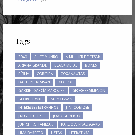
Tags
3040
ALICE MUNRO
A MULHER DE CÉSAR
ARIANA GRANDE
BLACK METAL
BONES
BÍBLIA
CORITIBA
COXANAUTAS
DALTON TREVISAN
DIDEROT
GABRIEL GARCÍA MÁRQUEZ
GEORGES SIMENON
GEORG TRAKL
IAN MCEWAN
INTERESSES ESTRANHOS
J. M. COETZEE
J.M.G. LE CLÉZIO
JOÃO GILBERTO
JUNICHIRO TANIZAKI
KARL OVE KNAUSGARD
LIMA BARRETO
LISTAS
LITERATURA