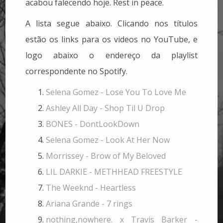
acabou falecendo hoje. Rest in peace.
A lista segue abaixo. Clicando nos títulos
estão os links para os videos no YouTube, e
logo abaixo o endereço da playlist
correspondente no Spotify.
Selena Gomez - Lose You To Love Me
Ashley All Day - Shop Til U Drop
BONES - DontLookDown
Selena Gomez - Look At Her Now
Morrissey - Brow of My Beloved
LIL DARKIE - METHHEAD FREESTYLE
The Weeknd - Heartless
Ariana Grande - 7 rings
nothing,nowhere. x Travis Barker -