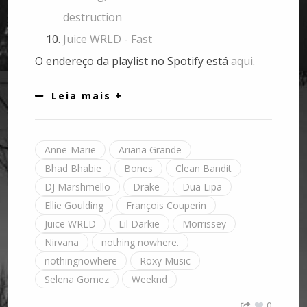
destruction
Juice WRLD - Fast
O endereço da playlist no Spotify está
aqui
.
Leia mais +
Anne-Marie
Ariana Grande
Bhad Bhabie
Bones
Clean Bandit
DJ Marshmello
Drake
Dua Lipa
Ellie Goulding
François Couperin
Juice WRLD
Lil Darkie
Morrissey
Nirvana
nothing nowhere.
nothingnowhere
Roxy Music
Selena Gomez
Weeknd
0