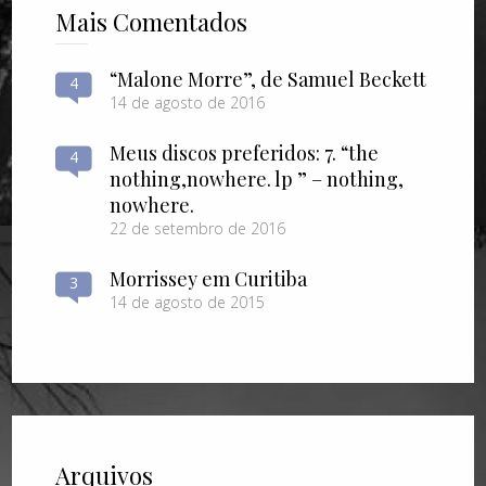
Mais Comentados
“Malone Morre”, de Samuel Beckett
4
14 de agosto de 2016
Meus discos preferidos: 7. “the
4
nothing​,​nowhere. lp ” – nothing​,​
nowhere.
22 de setembro de 2016
Morrissey em Curitiba
3
14 de agosto de 2015
Arquivos