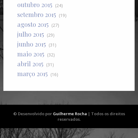
outubro 2015
(24)
setembro 2015
(19)
agosto 2015
(27)
julho 2015
(29)
junho 2015
(31)
maio 2015
(32)
abril 2015
(31)
março 2015
(16)
© Desenvolvido por
Guilherme Rocha
| Todos os direitos
reservados.