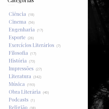
Categorias
Ciência
(18)
Cinema
(56)
Engenharia
(17)
Esporte
(26)
Exercícios Literários
(7)
Filosofia
(17)
História
(73)
Impressões
(27)
Literatura
(342)
Música
(193)
Obra Literária
(40)
Podcasts
(1)
Religião
(38)