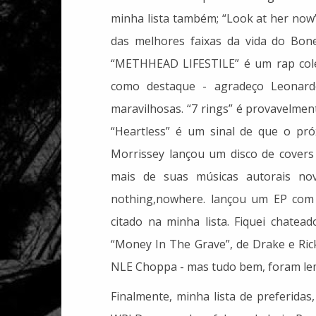
minha lista também; “Look at her now
das melhores faixas da vida do Bone
“METHHEAD LIFESTILE” é um rap colet
como destaque - agradeço Leonar
maravilhosas. “7 rings” é provavelmen
“Heartless” é um sinal de que o pr
Morrissey lançou um disco de covers 
mais de suas músicas autorais no
nothing,nowhere. lançou um EP com o
citado na minha lista. Fiquei chate
“Money In The Grave”, de Drake e Ric
NLE Choppa - mas tudo bem, foram le
Finalmente, minha lista de preferidas,