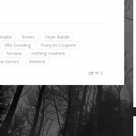
Bhabie
Bones
Clean Bandit
Ellie Goulding
François Couperin
Nirvana
nothing nowhere.
ena Gomez
Weeknd
0