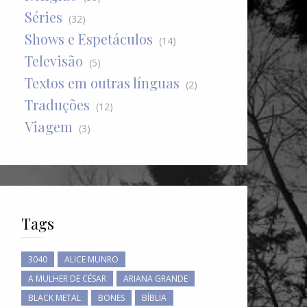
Séries
(32)
Shows e Espetáculos
(14)
Televisão
(5)
Textos em outras línguas
(2)
Traduções
(12)
Viagem
(3)
Tags
3040
ALICE MUNRO
A MULHER DE CÉSAR
ARIANA GRANDE
BLACK METAL
BONES
BÍBLIA