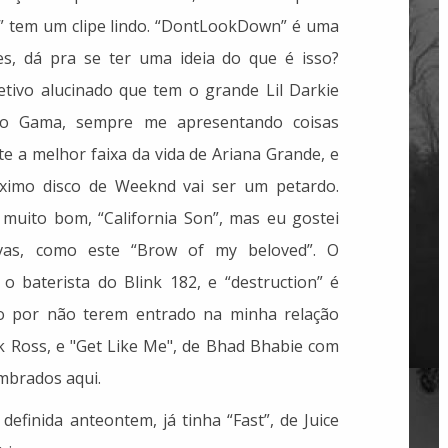
” tem um clipe lindo. “DontLookDown” é uma
s, dá pra se ter uma ideia do que é isso?
ivo alucinado que tem o grande Lil Darkie
do Gama, sempre me apresentando coisas
te a melhor faixa da vida de Ariana Grande, e
óximo disco de Weeknd vai ser um petardo.
muito bom, “California Son”, mas eu gostei
vas, como este “Brow of my beloved”. O
 baterista do Blink 182, e “destruction” é
ado por não terem entrado na minha relação
k Ross, e "Get Like Me", de Bhad Bhabie com
mbrados aqui.
 definida anteontem, já tinha “Fast”, de Juice