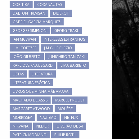
CORITIBA
COXANAUTAS
DALTON TREVISAN
DIDEROT
GABRIEL GARCÍA MÁRQUEZ
GEORGES SIMENON
GEORG TRAKL
IAN MCEWAN
INTERESSES ESTRANHOS
J. M. COETZEE
J.M.G. LE CLÉZIO
JOÃO GILBERTO
JUNICHIRO TANIZAKI
KARL OVE KNAUSGARD
LIMA BARRETO
LISTAS
LITERATURA
LITERATURA ERÓTICA
LIVROS QUE MINHA MÃE AMAVA
MACHADO DE ASSIS
MARCEL PROUST
MARGARET ATWOOD
MOLIÈRE
MORRISSEY
NAZISMO
NETFLIX
NIRVANA
NÉDIER
O VERÃO DE 54
PATRICK MODIANO
PHILIP ROTH