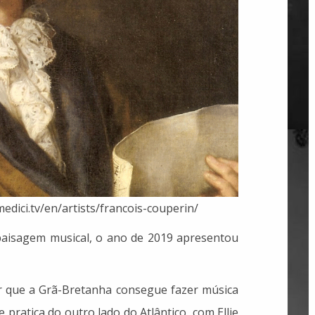
edici.tv/en/artists/francois-couperin/
paisagem musical, o ano de 2019 apresentou
ar que a Grã-Bretanha consegue fazer música
 pratica do outro lado do Atlântico, com Ellie