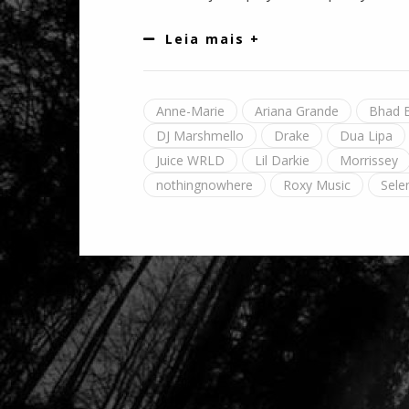
Leia mais +
Anne-Marie
Ariana Grande
Bhad 
DJ Marshmello
Drake
Dua Lipa
Juice WRLD
Lil Darkie
Morrissey
nothingnowhere
Roxy Music
Sel