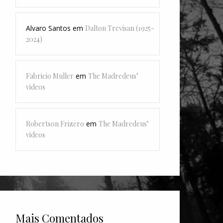
Alvaro Santos
em
Dalton Trevisan (1925-
2024)
Fabricio Muller
em
The Madredeus’
videos
Robertson Frizero
em
The Madredeus’
videos
Mais Comentados