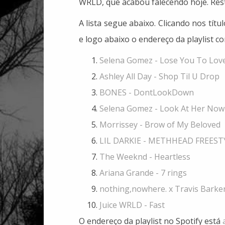
WRLD, que acabou falecendo hoje. Rest
A lista segue abaixo. Clicando nos tít
e logo abaixo o endereço da playlist c
Selena Gomez - Lose You To Lov
Ashley All Day - Shop Til U Drop
BONES - DontLookDown
Selena Gomez - Look At Her Now
Morrissey - Brow of My Beloved
LIL DARKIE - METHHEAD FREEST
The Weeknd - Heartless
Ariana Grande - 7 rings
nothing,nowhere. x Travis Barker
Juice WRLD - Fast
O endereço da playlist no Spotify está