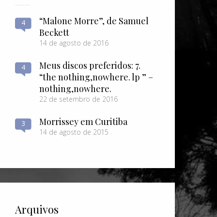
“Malone Morre”, de Samuel
4
Beckett
14 de agosto de 2016
Meus discos preferidos: 7.
4
“the nothing​,​nowhere. lp ” –
nothing​,​nowhere.
22 de setembro de 2016
Morrissey em Curitiba
3
14 de agosto de 2015
Arquivos