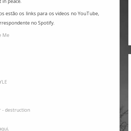
 in peace.
ulos estão os links para os videos no YouTube,
orrespondente no Spotify.
e Me
YLE
 - destruction
aqui
.