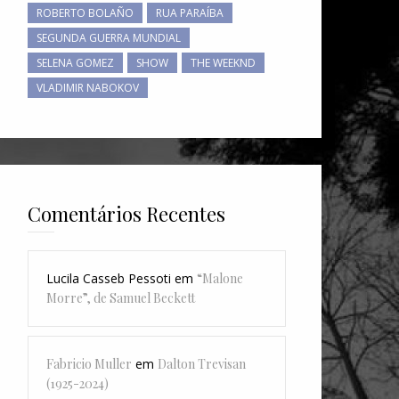
ROBERTO BOLAÑO
RUA PARAÍBA
SEGUNDA GUERRA MUNDIAL
SELENA GOMEZ
SHOW
THE WEEKND
VLADIMIR NABOKOV
Comentários Recentes
Lucila Casseb Pessoti
em
“Malone
Morre”, de Samuel Beckett
Fabricio Muller
em
Dalton Trevisan
(1925-2024)