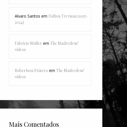
Alvaro Santos
em
Dalton Trevisan (1925-
2024)
Fabricio Muller
em
The Madredeus’
videos
Robertson Frizero
em
The Madredeus’
videos
Mais Comentados