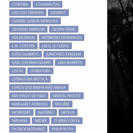
CORITIBA
COXANAUTAS
DALTON TREVISAN
DIDEROT
GABRIEL GARCÍA MÁRQUEZ
GEORGES SIMENON
GEORG TRAKL
IAN MCEWAN
INTERESSES ESTRANHOS
J. M. COETZEE
J.M.G. LE CLÉZIO
JOÃO GILBERTO
JUNICHIRO TANIZAKI
KARL OVE KNAUSGARD
LIMA BARRETO
LISTAS
LITERATURA
LITERATURA ERÓTICA
LIVROS QUE MINHA MÃE AMAVA
MACHADO DE ASSIS
MARCEL PROUST
MARGARET ATWOOD
MOLIÈRE
MORRISSEY
NAZISMO
NETFLIX
NIRVANA
NÉDIER
O VERÃO DE 54
PATRICK MODIANO
PHILIP ROTH