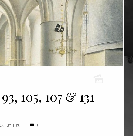
 93, 105, 107 & 131
23 at 18:01
0