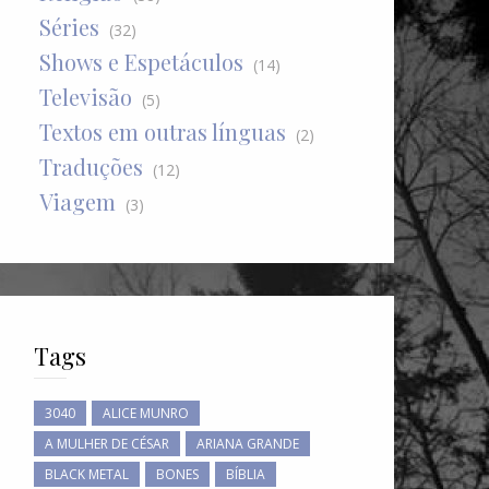
Séries
(32)
Shows e Espetáculos
(14)
Televisão
(5)
Textos em outras línguas
(2)
Traduções
(12)
Viagem
(3)
Tags
3040
ALICE MUNRO
A MULHER DE CÉSAR
ARIANA GRANDE
BLACK METAL
BONES
BÍBLIA