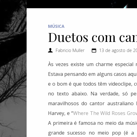
MÚSICA
Duetos com can
Fabricio Muller
13 de agosto de 20
Às vezes existe um charme especial
Estava pensando em alguns casos aqui, 
e o bom é que todos têm videoclipe, 
no texto abaixo. Na verdade, só pe
maravilhosos do cantor australiano 
Harvey, e “
Where The Wild Roses Gro
A primeira é famosa no meio da músic
grande sucesso no meio pop (é a m