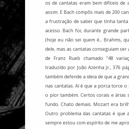
os de cantatas eram bem difíceis de
assim. E Bach compôs mais de 200 can
a frustração de saber que tinha tant
acesso. Bach foi, durante grande par
(hoje eu não sei quem é... Brahms, q
dele, mas as cantatas conseguiam ser a
de Franz Rueb chamado “48 variaç
traduzido por João Azenha Jr., 376 pá
também defende a ideia de que a gran
nas cantatas. Aí é que a porca torce o
o pior também. Certos corais e árias
fundo. Chato demais. Mozart era bri
Outro problema das cantatas é que a
sempre estou com espírito de me apro