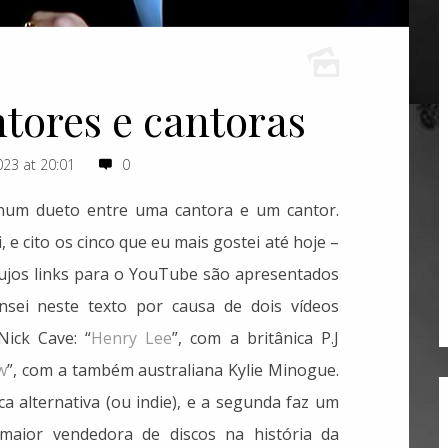
tores e cantoras
23 at 20:01
0
 num dueto entre uma cantora e um cantor.
e cito os cinco que eu mais gostei até hoje –
cujos links para o YouTube são apresentados
nsei neste texto por causa de dois vídeos
Nick Cave: “
Henry Lee
”, com a britânica P.J
w
”, com a também australiana Kylie Minogue.
a alternativa (ou indie), e a segunda faz um
aior vendedora de discos na história da