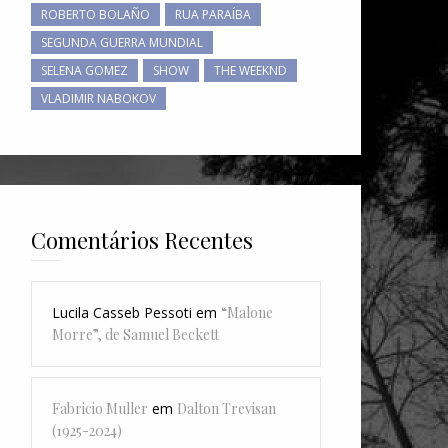
ROBERTO BOLAÑO
RUA PARAÍBA
SEGUNDA GUERRA MUNDIAL
SELENA GOMEZ
SHOW
THE WEEKND
VLADIMIR NABOKOV
Comentários Recentes
Lucila Casseb Pessoti
em
“Malone
Morre”, de Samuel Beckett
Fabricio Muller
em
Dalton Trevisan
(1925-2024)