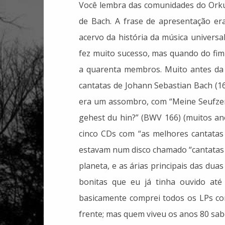
Você lembra das comunidades do Orkut
de Bach. A frase de apresentação e
acervo da história da música universa
fez muito sucesso, mas quando do fim d
a quarenta membros. Muito antes da 
cantatas de Johann Sebastian Bach (168
era um assombro, com “Meine Seufzer
gehest du hin?” (BWV 166) (muitos an
cinco CDs com “as melhores cantatas 
estavam num disco chamado “cantatas 
planeta, e as árias principais das du
bonitas que eu já tinha ouvido até
basicamente comprei todos os LPs c
frente; mas quem viveu os anos 80 sabe 