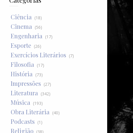
Categorias
Ciência
(18)
Cinema
(56)
Engenharia
(17)
Esporte
(26)
Exercícios Literários
(7)
Filosofia
(17)
História
(73)
Impressões
(27)
Literatura
(342)
Música
(193)
Obra Literária
(40)
Podcasts
(1)
Religião
(38)