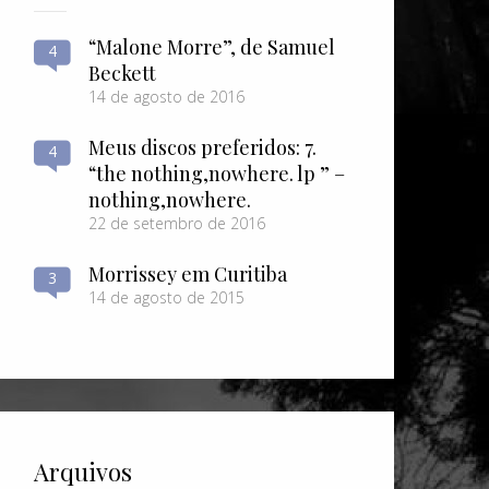
“Malone Morre”, de Samuel
4
Beckett
14 de agosto de 2016
Meus discos preferidos: 7.
4
“the nothing​,​nowhere. lp ” –
nothing​,​nowhere.
22 de setembro de 2016
Morrissey em Curitiba
3
14 de agosto de 2015
Arquivos