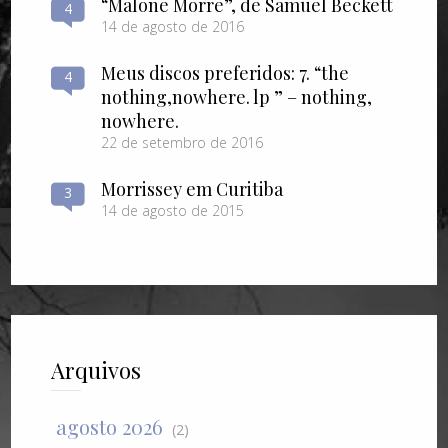
“Malone Morre”, de Samuel Beckett
4
14 de agosto de 2016
Meus discos preferidos: 7. “the
4
nothing​,​nowhere. lp ” – nothing​,​
nowhere.
22 de setembro de 2016
Morrissey em Curitiba
3
14 de agosto de 2015
Arquivos
agosto 2026
(2)