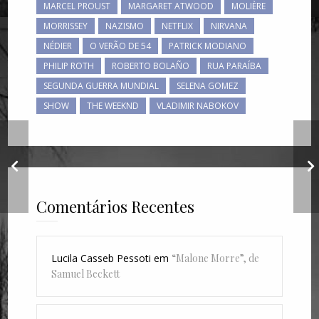
MARCEL PROUST
MARGARET ATWOOD
MOLIÈRE
MORRISSEY
NAZISMO
NETFLIX
NIRVANA
NÉDIER
O VERÃO DE 54
PATRICK MODIANO
PHILIP ROTH
ROBERTO BOLAÑO
RUA PARAÍBA
SEGUNDA GUERRA MUNDIAL
SELENA GOMEZ
SHOW
THE WEEKND
VLADIMIR NABOKOV
Vídeo de divulgação
do meu conto "A
mulher de César",
na coletânea "Ser"
Comentários Recentes
Lucila Casseb Pessoti
em
“Malone Morre”, de
Samuel Beckett