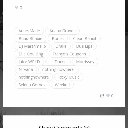
0
Anne-Marie
Ariana Grande
Bhad Bhabie
Bones
Clean Bandit
DJ Marshmello
Drake
Dua Lipa
Ellie Goulding
François Couperin
Juice WRLD
Lil Darkie
Morrissey
Nirvana
nothing nowhere.
nothingnowhere
Roxy Music
Selena Gomez
Weeknd
0
Show Comments (0)