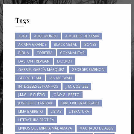
Tags
3040
ALICE MUNRO
A MULHER DE CÉSAR
ARIANA GRANDE
BLACK METAL
BONES
BÍBLIA
CORITIBA
COXANAUTAS
DALTON TREVISAN
DIDEROT
GABRIEL GARCÍA MÁRQUEZ
GEORGES SIMENON
GEORG TRAKL
IAN MCEWAN
INTERESSES ESTRANHOS
J. M. COETZEE
J.M.G. LE CLÉZIO
JOÃO GILBERTO
JUNICHIRO TANIZAKI
KARL OVE KNAUSGARD
LIMA BARRETO
LISTAS
LITERATURA
LITERATURA ERÓTICA
LIVROS QUE MINHA MÃE AMAVA
MACHADO DE ASSIS