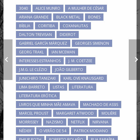
3040
ALICE MUNRO
A MULHER DE CÉSAR
ARIANA GRANDE
BLACK METAL
BONES
BÍBLIA
CORITIBA
COXANAUTAS
DALTON TREVISAN
DIDEROT
GABRIEL GARCÍA MÁRQUEZ
GEORGES SIMENON
Minhas músicas
GEORG TRAKL
IAN MCEWAN
preferidas: 7. “Go
INTERESSES ESTRANHOS
J. M. COETZEE
Hard (La.La.La)”, de
Kreayshawn
J.M.G. LE CLÉZIO
JOÃO GILBERTO
JUNICHIRO TANIZAKI
KARL OVE KNAUSGARD
LIMA BARRETO
LISTAS
LITERATURA
LITERATURA ERÓTICA
LIVROS QUE MINHA MÃE AMAVA
MACHADO DE ASSIS
MARCEL PROUST
MARGARET ATWOOD
MOLIÈRE
MORRISSEY
NAZISMO
NETFLIX
NIRVANA
NÉDIER
O VERÃO DE 54
PATRICK MODIANO
PHILIP ROTH
ROBERTO BOLAÑO
RUA PARAÍBA