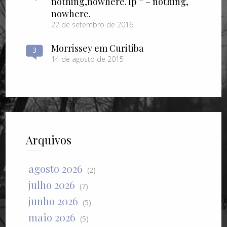
nothing​,​nowhere. lp ” – nothing​,​
nowhere.
22 de setembro de 2016
Morrissey em Curitiba
3
14 de agosto de 2015
Arquivos
agosto 2026
(2)
julho 2026
(7)
junho 2026
(5)
maio 2026
(5)