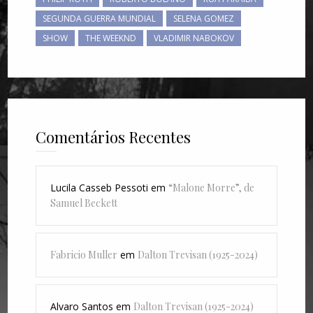
SEGUNDA GUERRA MUNDIAL
SELENA GOMEZ
SHOW
THE WEEKND
VLADIMIR NABOKOV
Comentários Recentes
Lucila Casseb Pessoti
em
“Malone Morre”, de
Samuel Beckett
Fabricio Muller
em
Dalton Trevisan (1925-2024)
Alvaro Santos
em
Dalton Trevisan (1925-2024)