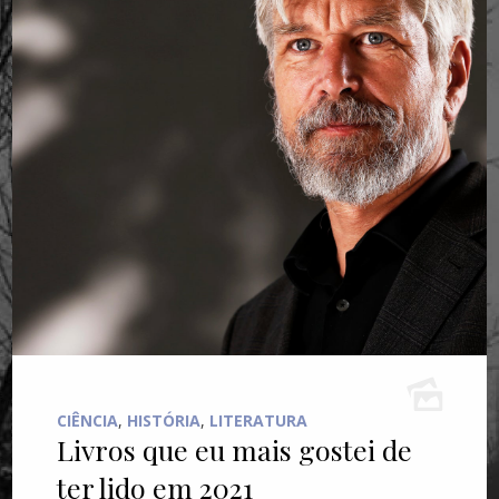
CIÊNCIA
,
HISTÓRIA
,
LITERATURA
Livros que eu mais gostei de
ter lido em 2021