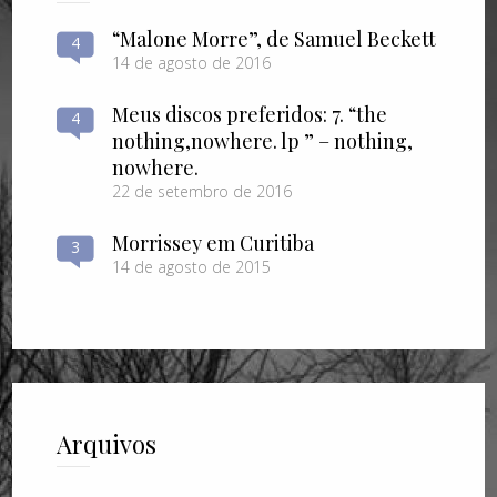
“Malone Morre”, de Samuel Beckett
4
14 de agosto de 2016
Meus discos preferidos: 7. “the
4
nothing​,​nowhere. lp ” – nothing​,​
nowhere.
22 de setembro de 2016
Morrissey em Curitiba
3
14 de agosto de 2015
Arquivos