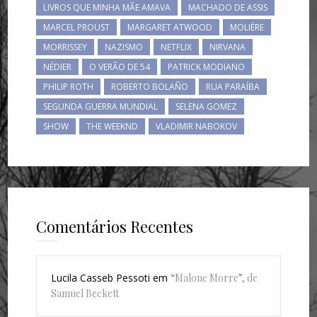
LIVROS QUE MINHA MÃE AMAVA
MACHADO DE ASSIS
MARCEL PROUST
MARGARET ATWOOD
MOLIÈRE
MORRISSEY
NAZISMO
NETFLIX
NIRVANA
NÉDIER
O VERÃO DE 54
PATRICK MODIANO
PHILIP ROTH
ROBERTO BOLAÑO
RUA PARAÍBA
SEGUNDA GUERRA MUNDIAL
SELENA GOMEZ
SHOW
THE WEEKND
VLADIMIR NABOKOV
Comentários Recentes
Lucila Casseb Pessoti
em
“Malone Morre”, de
Samuel Beckett