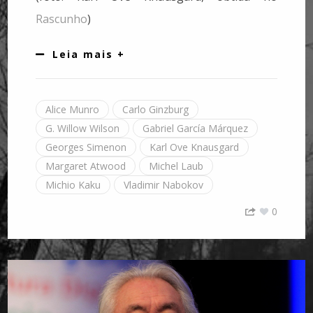
Rascunho
)
Leia mais +
Alice Munro
Carlo Ginzburg
G. Willow Wilson
Gabriel García Márquez
Georges Simenon
Karl Ove Knausgard
Margaret Atwood
Michel Laub
Michio Kaku
Vladimir Nabokov
0