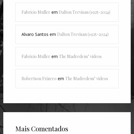
Fabricio Muller
em
Dalton Trevisan (1925-2024)
Alvaro Santos
em
Dalton Trevisan (1925-2024)
Fabricio Muller
em
The Madredeus’ videos
Robertson Frizero
em
The Madredeus’ videos
Mais Comentados