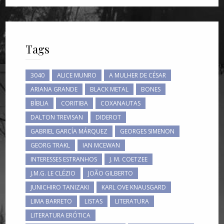
Tags
3040
ALICE MUNRO
A MULHER DE CÉSAR
ARIANA GRANDE
BLACK METAL
BONES
BÍBLIA
CORITIBA
COXANAUTAS
DALTON TREVISAN
DIDEROT
GABRIEL GARCÍA MÁRQUEZ
GEORGES SIMENON
GEORG TRAKL
IAN MCEWAN
INTERESSES ESTRANHOS
J. M. COETZEE
J.M.G. LE CLÉZIO
JOÃO GILBERTO
JUNICHIRO TANIZAKI
KARL OVE KNAUSGARD
LIMA BARRETO
LISTAS
LITERATURA
LITERATURA ERÓTICA