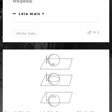
Wikipédia)
Leia mais +
0
Michio Kaku