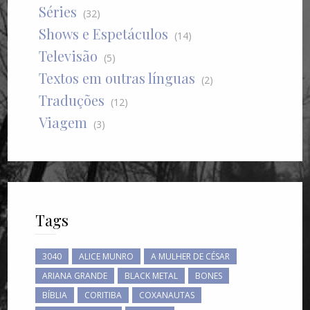
Séries
(32)
Shows e Espetáculos
(14)
Televisão
(5)
Textos em outras línguas
(2)
Traduções
(12)
Viagem
(3)
Tags
3040
ALICE MUNRO
A MULHER DE CÉSAR
ARIANA GRANDE
BLACK METAL
BONES
BÍBLIA
CORITIBA
COXANAUTAS