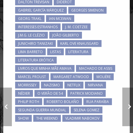
DALTON TREVISAN
DIDEROT
GABRIEL GARCÍA MÁRQUEZ
GEORGES SIMENON
GEORG TRAKL
IAN MCEWAN
INTERESSES ESTRANHOS
J. M. COETZEE
J.M.G. LE CLÉZIO
JOÃO GILBERTO
JUNICHIRO TANIZAKI
KARL OVE KNAUSGARD
LIMA BARRETO
LISTAS
LITERATURA
LITERATURA ERÓTICA
LIVROS QUE MINHA MÃE AMAVA
MACHADO DE ASSIS
MARCEL PROUST
MARGARET ATWOOD
MOLIÈRE
MORRISSEY
NAZISMO
NETFLIX
NIRVANA
NÉDIER
O VERÃO DE 54
PATRICK MODIANO
PHILIP ROTH
ROBERTO BOLAÑO
RUA PARAÍBA
"Alias Grace", "Vulgo
Grace"
SEGUNDA GUERRA MUNDIAL
SELENA GOMEZ
SHOW
THE WEEKND
VLADIMIR NABOKOV