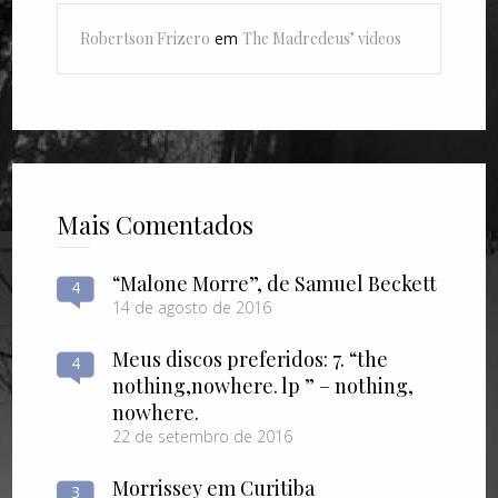
Robertson Frizero
em
The Madredeus’ videos
Mais Comentados
“Malone Morre”, de Samuel Beckett
4
14 de agosto de 2016
Meus discos preferidos: 7. “the
4
nothing​,​nowhere. lp ” – nothing​,​
nowhere.
22 de setembro de 2016
Morrissey em Curitiba
3