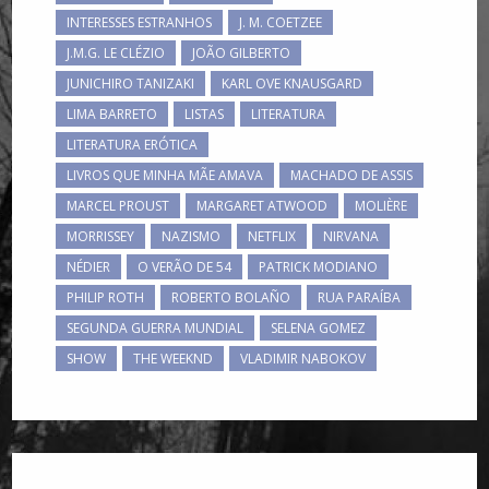
INTERESSES ESTRANHOS
J. M. COETZEE
J.M.G. LE CLÉZIO
JOÃO GILBERTO
JUNICHIRO TANIZAKI
KARL OVE KNAUSGARD
LIMA BARRETO
LISTAS
LITERATURA
LITERATURA ERÓTICA
LIVROS QUE MINHA MÃE AMAVA
MACHADO DE ASSIS
MARCEL PROUST
MARGARET ATWOOD
MOLIÈRE
MORRISSEY
NAZISMO
NETFLIX
NIRVANA
NÉDIER
O VERÃO DE 54
PATRICK MODIANO
PHILIP ROTH
ROBERTO BOLAÑO
RUA PARAÍBA
SEGUNDA GUERRA MUNDIAL
SELENA GOMEZ
SHOW
THE WEEKND
VLADIMIR NABOKOV