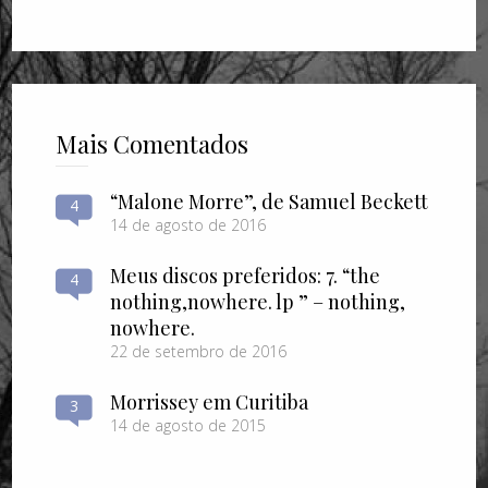
Mais Comentados
“Malone Morre”, de Samuel Beckett
4
14 de agosto de 2016
Meus discos preferidos: 7. “the
4
nothing​,​nowhere. lp ” – nothing​,​
nowhere.
22 de setembro de 2016
Morrissey em Curitiba
3
14 de agosto de 2015