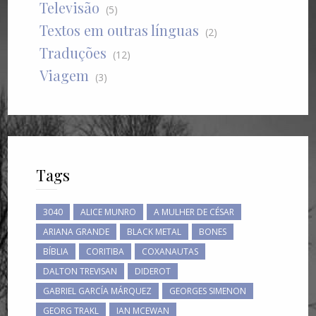
Televisão
(5)
Textos em outras línguas
(2)
Traduções
(12)
Viagem
(3)
Tags
3040
ALICE MUNRO
A MULHER DE CÉSAR
ARIANA GRANDE
BLACK METAL
BONES
BÍBLIA
CORITIBA
COXANAUTAS
DALTON TREVISAN
DIDEROT
GABRIEL GARCÍA MÁRQUEZ
GEORGES SIMENON
GEORG TRAKL
IAN MCEWAN