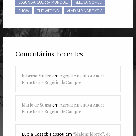
SEGUNDA GUERRA MUNDIAL
SELENA GOMEZ
SHOW
THE WEEKND
VLADIMIR NABOKOV
Comentários Recentes
Fabricio Muller
em
Agradecimento a André
Forastieri e Rogério de Campos
Marlo de Sousa
em
Agradecimento a André
Forastieri e Rogério de Campos
Lucila Casseb Pessoti
em
“Malone Morre”, de