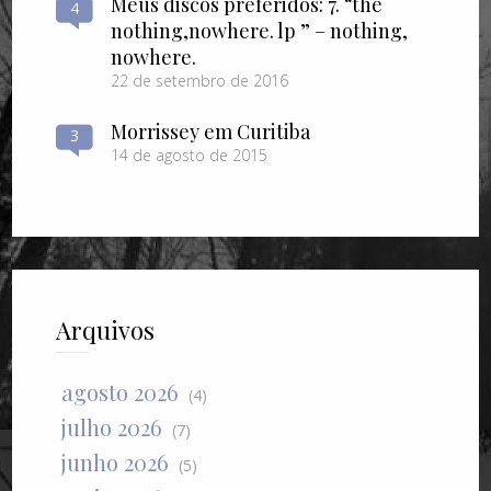
Meus discos preferidos: 7. “the
4
nothing​,​nowhere. lp ” – nothing​,​
nowhere.
22 de setembro de 2016
Morrissey em Curitiba
3
14 de agosto de 2015
Arquivos
agosto 2026
(4)
julho 2026
(7)
junho 2026
(5)