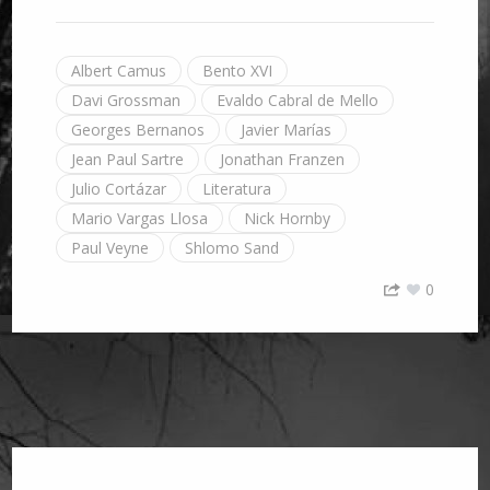
Albert Camus
Bento XVI
Davi Grossman
Evaldo Cabral de Mello
Georges Bernanos
Javier Marías
Jean Paul Sartre
Jonathan Franzen
Julio Cortázar
Literatura
Mario Vargas Llosa
Nick Hornby
Paul Veyne
Shlomo Sand
0