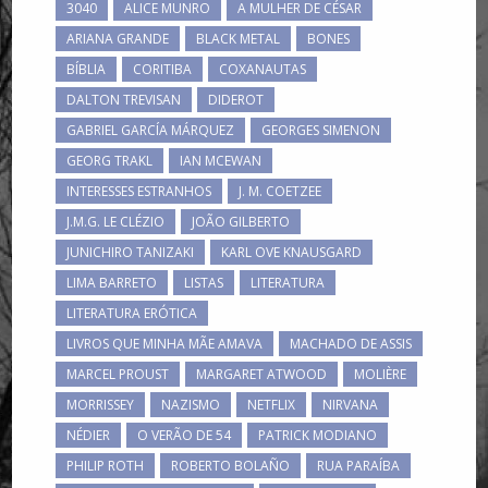
3040
ALICE MUNRO
A MULHER DE CÉSAR
ARIANA GRANDE
BLACK METAL
BONES
BÍBLIA
CORITIBA
COXANAUTAS
DALTON TREVISAN
DIDEROT
GABRIEL GARCÍA MÁRQUEZ
GEORGES SIMENON
GEORG TRAKL
IAN MCEWAN
INTERESSES ESTRANHOS
J. M. COETZEE
J.M.G. LE CLÉZIO
JOÃO GILBERTO
JUNICHIRO TANIZAKI
KARL OVE KNAUSGARD
LIMA BARRETO
LISTAS
LITERATURA
LITERATURA ERÓTICA
LIVROS QUE MINHA MÃE AMAVA
MACHADO DE ASSIS
MARCEL PROUST
MARGARET ATWOOD
MOLIÈRE
MORRISSEY
NAZISMO
NETFLIX
NIRVANA
NÉDIER
O VERÃO DE 54
PATRICK MODIANO
PHILIP ROTH
ROBERTO BOLAÑO
RUA PARAÍBA