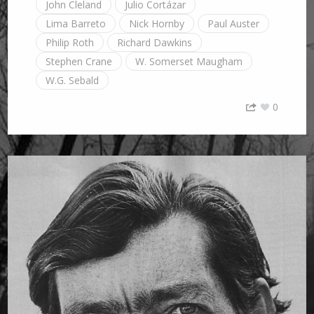
John Cleland
Julio Cortázar
Lima Barreto
Nick Hornby
Paul Auster
Philip Roth
Richard Dawkins
Stephen Crane
W. Somerset Maugham
W.G. Sebald
0