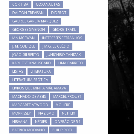
CORITIBA
COXANAUTAS
DALTON TREVISAN
DIDEROT
GABRIEL GARCÍA MÁRQUEZ
GEORGES SIMENON
GEORG TRAKL
IAN MCEWAN
INTERESSES ESTRANHOS
J. M. COETZEE
J.M.G. LE CLÉZIO
JOÃO GILBERTO
JUNICHIRO TANIZAKI
KARL OVE KNAUSGARD
LIMA BARRETO
LISTAS
LITERATURA
LITERATURA ERÓTICA
LIVROS QUE MINHA MÃE AMAVA
MACHADO DE ASSIS
MARCEL PROUST
MARGARET ATWOOD
MOLIÈRE
MORRISSEY
NAZISMO
NETFLIX
NIRVANA
NÉDIER
O VERÃO DE 54
PATRICK MODIANO
PHILIP ROTH