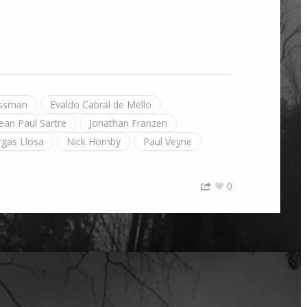
ossman
Evaldo Cabral de Mello
Jean Paul Sartre
Jonathan Franzen
rgas Llosa
Nick Hornby
Paul Veyne
0