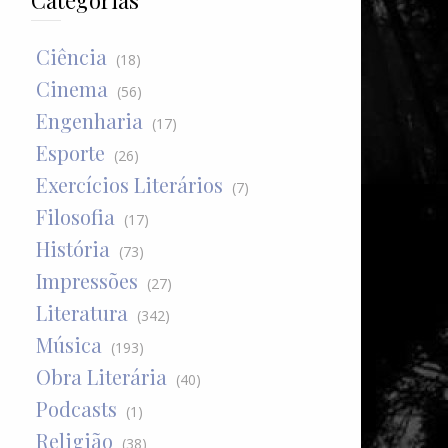
Categorias
Ciência
(18)
Cinema
(56)
Engenharia
(17)
Esporte
(26)
Exercícios Literários
(7)
Filosofia
(17)
História
(73)
Impressões
(27)
Literatura
(342)
Música
(193)
Obra Literária
(40)
Podcasts
(1)
Religião
(38)