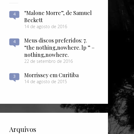
“Malone Morre”, de Samuel
4
Beckett
14 de agosto de 2016
Meus discos preferidos: 7.
4
“the nothing​,​nowhere. lp ” –
nothing​,​nowhere.
22 de setembro de 2016
Morrissey em Curitiba
3
14 de agosto de 2015
Arquivos