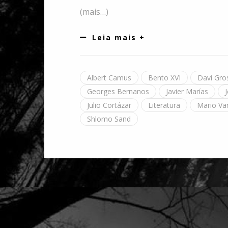
(mais…)
Leia mais +
Albert Camus
Bento XVI
Davi Gr
Georges Bernanos
Javier Marías
Julio Cortázar
Literatura
Mario Va
Shlomo Sand