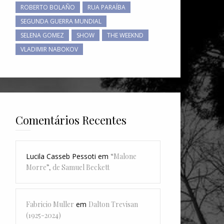
ROBERTO BOLAÑO
RUA PARAÍBA
SEGUNDA GUERRA MUNDIAL
SELENA GOMEZ
SHOW
THE WEEKND
VLADIMIR NABOKOV
Comentários Recentes
Lucila Casseb Pessoti
em
“Malone
Morre”, de Samuel Beckett
Fabricio Muller
em
Dalton Trevisan
(1925-2024)