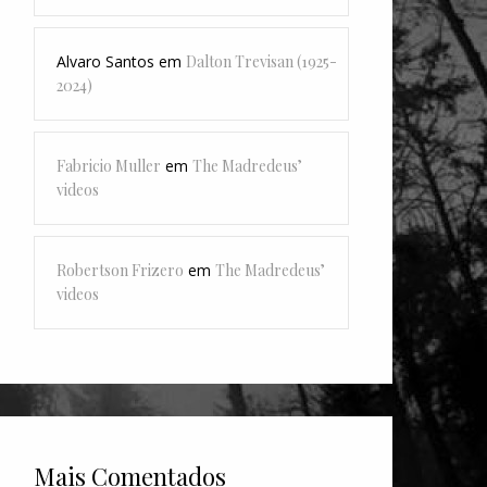
Alvaro Santos
em
Dalton Trevisan (1925-
2024)
Fabricio Muller
em
The Madredeus’
videos
Robertson Frizero
em
The Madredeus’
videos
Mais Comentados