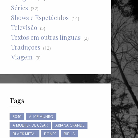
Séries
(32)
Shows e Espetáculos
(14)
Televisão
(5)
Textos em outras línguas
(2)
Traduções
(12)
Viagem
(3)
Tags
3040
ALICE MUNRO
A MULHER DE CÉSAR
ARIANA GRANDE
BLACK METAL
BONES
BÍBLIA