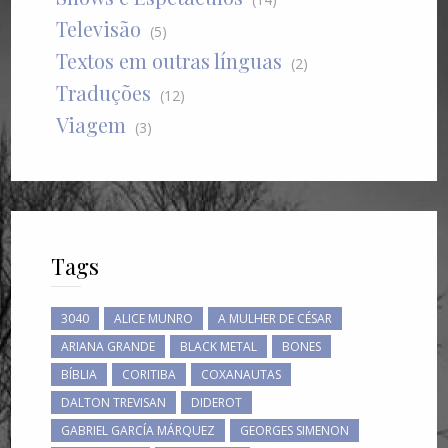
Televisão
(5)
Textos em outras línguas
(2)
Traduções
(12)
Viagem
(3)
Tags
3040
ALICE MUNRO
A MULHER DE CÉSAR
ARIANA GRANDE
BLACK METAL
BONES
BÍBLIA
CORITIBA
COXANAUTAS
DALTON TREVISAN
DIDEROT
GABRIEL GARCÍA MÁRQUEZ
GEORGES SIMENON