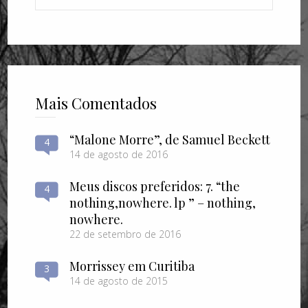
Mais Comentados
“Malone Morre”, de Samuel Beckett
4
14 de agosto de 2016
Meus discos preferidos: 7. “the
4
nothing​,​nowhere. lp ” – nothing​,​
nowhere.
22 de setembro de 2016
Morrissey em Curitiba
3
14 de agosto de 2015