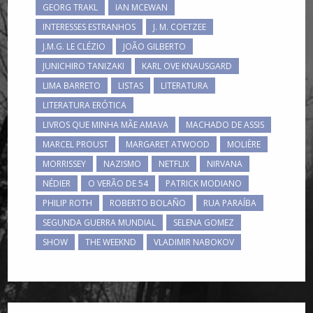
GEORG TRAKL
IAN MCEWAN
INTERESSES ESTRANHOS
J. M. COETZEE
J.M.G. LE CLÉZIO
JOÃO GILBERTO
JUNICHIRO TANIZAKI
KARL OVE KNAUSGARD
LIMA BARRETO
LISTAS
LITERATURA
LITERATURA ERÓTICA
LIVROS QUE MINHA MÃE AMAVA
MACHADO DE ASSIS
MARCEL PROUST
MARGARET ATWOOD
MOLIÈRE
MORRISSEY
NAZISMO
NETFLIX
NIRVANA
NÉDIER
O VERÃO DE 54
PATRICK MODIANO
PHILIP ROTH
ROBERTO BOLAÑO
RUA PARAÍBA
SEGUNDA GUERRA MUNDIAL
SELENA GOMEZ
SHOW
THE WEEKND
VLADIMIR NABOKOV