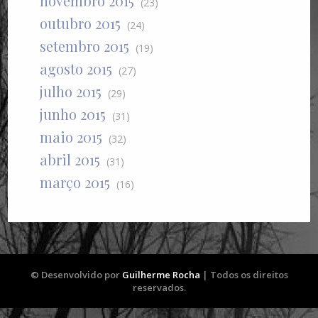
novembro 2015
(23)
outubro 2015
(24)
setembro 2015
(19)
agosto 2015
(27)
julho 2015
(29)
junho 2015
(31)
maio 2015
(32)
abril 2015
(31)
março 2015
(16)
© Desenvolvido por
Guilherme Rocha
| Todos os direitos
reservados.