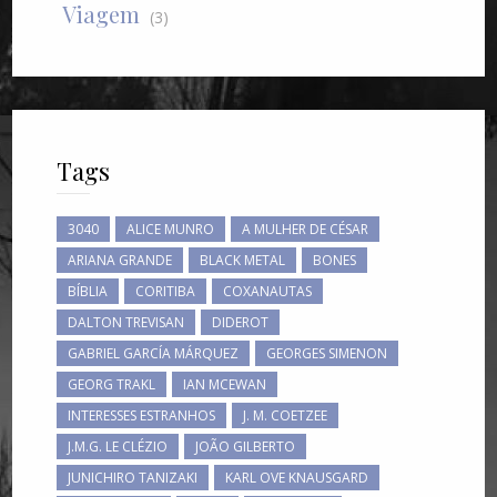
Viagem
(3)
Tags
3040
ALICE MUNRO
A MULHER DE CÉSAR
ARIANA GRANDE
BLACK METAL
BONES
BÍBLIA
CORITIBA
COXANAUTAS
DALTON TREVISAN
DIDEROT
GABRIEL GARCÍA MÁRQUEZ
GEORGES SIMENON
GEORG TRAKL
IAN MCEWAN
INTERESSES ESTRANHOS
J. M. COETZEE
J.M.G. LE CLÉZIO
JOÃO GILBERTO
JUNICHIRO TANIZAKI
KARL OVE KNAUSGARD