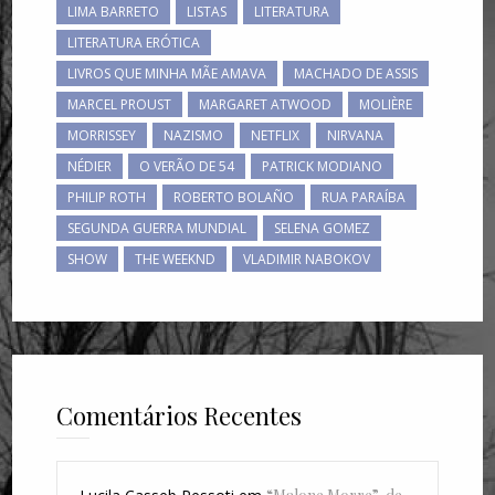
LIMA BARRETO
LISTAS
LITERATURA
LITERATURA ERÓTICA
LIVROS QUE MINHA MÃE AMAVA
MACHADO DE ASSIS
MARCEL PROUST
MARGARET ATWOOD
MOLIÈRE
MORRISSEY
NAZISMO
NETFLIX
NIRVANA
NÉDIER
O VERÃO DE 54
PATRICK MODIANO
PHILIP ROTH
ROBERTO BOLAÑO
RUA PARAÍBA
SEGUNDA GUERRA MUNDIAL
SELENA GOMEZ
SHOW
THE WEEKND
VLADIMIR NABOKOV
Comentários Recentes