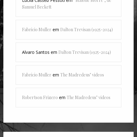
Lucila Casseb Pessoti
em
“Malone Morre”, de
Samuel Beckett
Fabricio Muller
em
Dalton Trevisan (1925-2024)
Alvaro Santos
em
Dalton Trevisan (1925-2024)
Fabricio Muller
em
The Madredeus’ videos
Robertson Frizero
em
The Madredeus’ videos