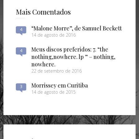
Mais Comentados
“Malone Morre”, de Samuel Beckett
4
14 de agosto de 2016
Meus discos preferidos: 7. “the
4
nothing​,​nowhere. lp ” – nothing​,​
nowhere.
22 de setembro de 2016
Morrissey em Curitiba
3
14 de agosto de 2015