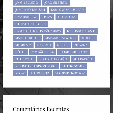
J.M.G. LE CLÉZIO
JOÃO GILBERTO
JUNICHIRO TANIZAKI
KARL OVE KNAUSGARD
LIMA BARRETO
LISTAS
LITERATURA
LITERATURA ERÓTICA
LIVROS QUE MINHA MÃE AMAVA
MACHADO DE ASSIS
MARCEL PROUST
MARGARET ATWOOD
MOLIÈRE
MORRISSEY
NAZISMO
NETFLIX
NIRVANA
NÉDIER
O VERÃO DE 54
PATRICK MODIANO
PHILIP ROTH
ROBERTO BOLAÑO
RUA PARAÍBA
SEGUNDA GUERRA MUNDIAL
SELENA GOMEZ
SHOW
THE WEEKND
VLADIMIR NABOKOV
Comentários Recentes