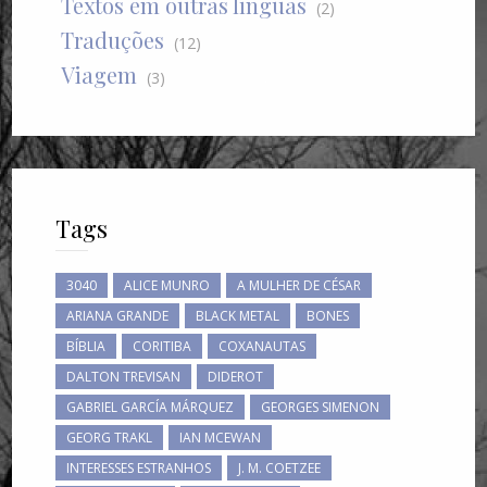
Textos em outras línguas
(2)
Traduções
(12)
Viagem
(3)
Tags
3040
ALICE MUNRO
A MULHER DE CÉSAR
ARIANA GRANDE
BLACK METAL
BONES
BÍBLIA
CORITIBA
COXANAUTAS
DALTON TREVISAN
DIDEROT
GABRIEL GARCÍA MÁRQUEZ
GEORGES SIMENON
GEORG TRAKL
IAN MCEWAN
INTERESSES ESTRANHOS
J. M. COETZEE