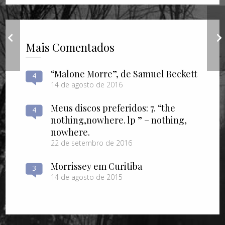
S
"Raga", de J.M.G. Le
Clézio
Mais Comentados
“Malone Morre”, de Samuel Beckett
4
14 de agosto de 2016
Meus discos preferidos: 7. “the
4
nothing​,​nowhere. lp ” – nothing​,​
nowhere.
22 de setembro de 2016
Morrissey em Curitiba
3
14 de agosto de 2015