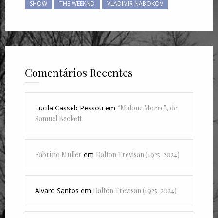
SHOW
THE WEEKND
VLADIMIR NABOKOV
Comentários Recentes
Lucila Casseb Pessoti
em
“Malone Morre”, de
Samuel Beckett
Fabricio Muller
em
Dalton Trevisan (1925-2024)
Alvaro Santos
em
Dalton Trevisan (1925-2024)