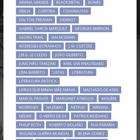
ARIANA GRANDE
BLACK METAL
BONES
BÍBLIA
CORITIBA
COXANAUTAS
DALTON TREVISAN
DIDEROT
GABRIEL GARCÍA MÁRQUEZ
GEORGES SIMENON
GEORG TRAKL
IAN MCEWAN
INTERESSES ESTRANHOS
J. M. COETZEE
J.M.G. LE CLÉZIO
JOÃO GILBERTO
JUNICHIRO TANIZAKI
KARL OVE KNAUSGARD
LIMA BARRETO
LISTAS
LITERATURA
LITERATURA ERÓTICA
LIVROS QUE MINHA MÃE AMAVA
MACHADO DE ASSIS
MARCEL PROUST
MARGARET ATWOOD
MOLIÈRE
MORRISSEY
NAZISMO
NETFLIX
NIRVANA
NÉDIER
O VERÃO DE 54
PATRICK MODIANO
PHILIP ROTH
ROBERTO BOLAÑO
RUA PARAÍBA
SEGUNDA GUERRA MUNDIAL
SELENA GOMEZ