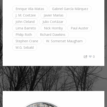
Enrique Vila-Matas
Gabriel García Márquez
J. M. Coetzee
Javier Marías
John Cleland
Julio Cortázar
Lima Barreto
Nick Hornby
Paul Auster
Philip Roth
Richard Dawkins
Stephen Crane
W. Somerset Maugham
W.G. Sebald
0