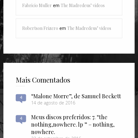
Fabricio Muller
em
The Madredeus’ videos
Robertson Frizero
em
The Madredeus’ videos
Mais Comentados
“Malone Morre”, de Samuel Beckett
4
14 de agosto de 2016
Meus discos preferidos: 7. “the
4
nothing​,​nowhere. lp ” – nothing​,​
nowhere.