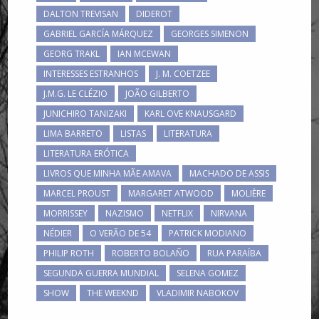
DALTON TREVISAN
DIDEROT
GABRIEL GARCÍA MÁRQUEZ
GEORGES SIMENON
GEORG TRAKL
IAN MCEWAN
INTERESSES ESTRANHOS
J. M. COETZEE
J.M.G. LE CLÉZIO
JOÃO GILBERTO
JUNICHIRO TANIZAKI
KARL OVE KNAUSGARD
LIMA BARRETO
LISTAS
LITERATURA
LITERATURA ERÓTICA
LIVROS QUE MINHA MÃE AMAVA
MACHADO DE ASSIS
MARCEL PROUST
MARGARET ATWOOD
MOLIÈRE
MORRISSEY
NAZISMO
NETFLIX
NIRVANA
NÉDIER
O VERÃO DE 54
PATRICK MODIANO
PHILIP ROTH
ROBERTO BOLAÑO
RUA PARAÍBA
SEGUNDA GUERRA MUNDIAL
SELENA GOMEZ
SHOW
THE WEEKND
VLADIMIR NABOKOV