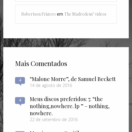
Robertson Frizero
em
The Madredeus’ videos
Mais Comentados
“Malone Morre”, de Samuel Beckett
4
14 de agosto de 2016
Meus discos preferidos: 7. “the
4
nothing​,​nowhere. lp ” – nothing​,​
nowhere.
22 de setembro de 2016