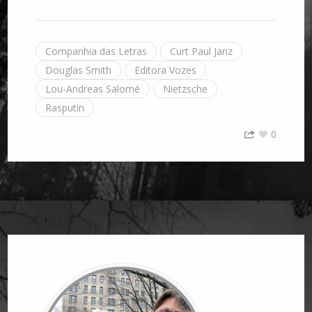
Companhia das Letras
Curt Paul Janz
Douglas Smith
Editora Vozes
Lou-Andreas Salomé
Nietzsche
Rasputin
0