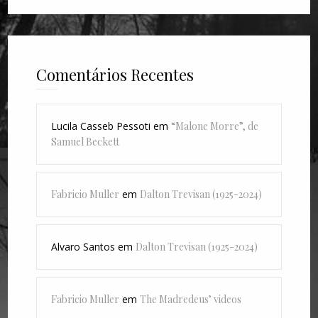
Comentários Recentes
Lucila Casseb Pessoti
em
“Malone Morre”, de
Samuel Beckett
Fabricio Muller
em
Dalton Trevisan (1925-2024)
Alvaro Santos
em
Dalton Trevisan (1925-2024)
Fabricio Muller
em
The Madredeus’ videos