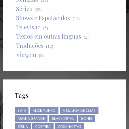
(38)
Séries
(32)
Shows e Espetáculos
(14)
Televisão
(5)
Textos em outras línguas
(2)
Traduções
(12)
Viagem
(3)
Tags
3040
ALICE MUNRO
A MULHER DE CÉSAR
ARIANA GRANDE
BLACK METAL
BONES
BÍBLIA
CORITIBA
COXANAUTAS