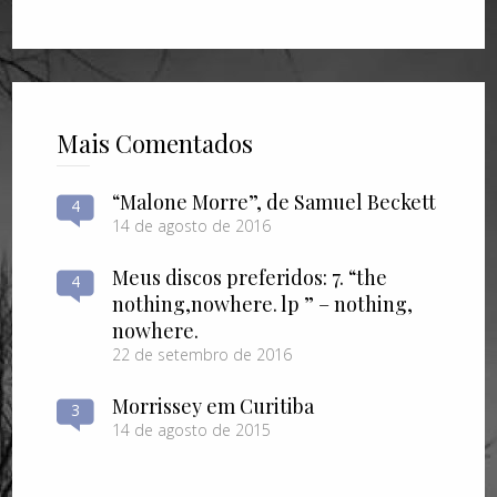
Mais Comentados
“Malone Morre”, de Samuel Beckett
4
14 de agosto de 2016
Meus discos preferidos: 7. “the
4
nothing​,​nowhere. lp ” – nothing​,​
nowhere.
22 de setembro de 2016
Morrissey em Curitiba
3
14 de agosto de 2015