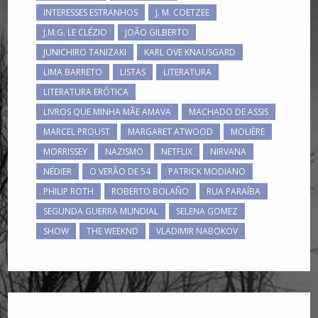
INTERESSES ESTRANHOS
J. M. COETZEE
J.M.G. LE CLÉZIO
JOÃO GILBERTO
JUNICHIRO TANIZAKI
KARL OVE KNAUSGARD
LIMA BARRETO
LISTAS
LITERATURA
LITERATURA ERÓTICA
LIVROS QUE MINHA MÃE AMAVA
MACHADO DE ASSIS
MARCEL PROUST
MARGARET ATWOOD
MOLIÈRE
MORRISSEY
NAZISMO
NETFLIX
NIRVANA
NÉDIER
O VERÃO DE 54
PATRICK MODIANO
PHILIP ROTH
ROBERTO BOLAÑO
RUA PARAÍBA
SEGUNDA GUERRA MUNDIAL
SELENA GOMEZ
SHOW
THE WEEKND
VLADIMIR NABOKOV