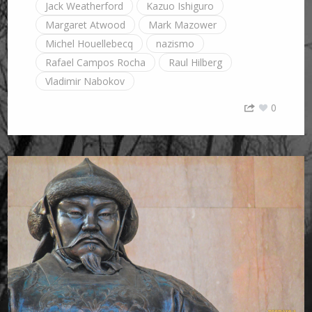
Jack Weatherford
Kazuo Ishiguro
Margaret Atwood
Mark Mazower
Michel Houellebecq
nazismo
Rafael Campos Rocha
Raul Hilberg
Vladimir Nabokov
0