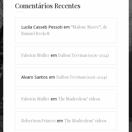
Comentários Recentes
Lucila Casseb Pessoti
em
“Malone Morre”, de
Samuel Beckett
Fabricio Muller
em
Dalton Trevisan (1925-2024)
Alvaro Santos
em
Dalton Trevisan (1925-2024)
Fabricio Muller
em
The Madredeus’ videos
Robertson Frizero
em
The Madredeus’ videos