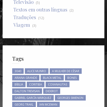
Televisão
(5)
Textos em outras línguas
(2)
Traduções
(12)
Viagem
(3)
Tags
3040
ALICE MUNRO
A MULHER DE CÉSAR
ARIANA GRANDE
BLACK METAL
BONES
BÍBLIA
CORITIBA
COXANAUTAS
DALTON TREVISAN
DIDEROT
GABRIEL GARCÍA MÁRQUEZ
GEORGES SIMENON
GEORG TRAKL
IAN MCEWAN