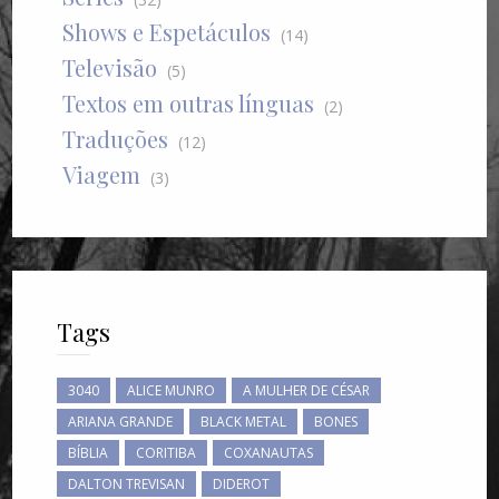
Shows e Espetáculos
(14)
Televisão
(5)
Textos em outras línguas
(2)
Traduções
(12)
Viagem
(3)
Tags
3040
ALICE MUNRO
A MULHER DE CÉSAR
ARIANA GRANDE
BLACK METAL
BONES
BÍBLIA
CORITIBA
COXANAUTAS
DALTON TREVISAN
DIDEROT