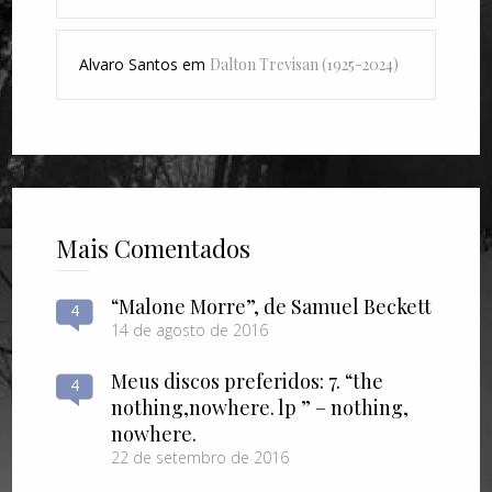
Alvaro Santos
em
Dalton Trevisan (1925-2024)
Mais Comentados
“Malone Morre”, de Samuel Beckett
4
14 de agosto de 2016
Meus discos preferidos: 7. “the
4
nothing​,​nowhere. lp ” – nothing​,​
nowhere.
22 de setembro de 2016