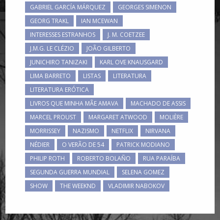
GABRIEL GARCÍA MÁRQUEZ
GEORGES SIMENON
GEORG TRAKL
IAN MCEWAN
INTERESSES ESTRANHOS
J. M. COETZEE
J.M.G. LE CLÉZIO
JOÃO GILBERTO
JUNICHIRO TANIZAKI
KARL OVE KNAUSGARD
LIMA BARRETO
LISTAS
LITERATURA
LITERATURA ERÓTICA
LIVROS QUE MINHA MÃE AMAVA
MACHADO DE ASSIS
MARCEL PROUST
MARGARET ATWOOD
MOLIÈRE
MORRISSEY
NAZISMO
NETFLIX
NIRVANA
NÉDIER
O VERÃO DE 54
PATRICK MODIANO
PHILIP ROTH
ROBERTO BOLAÑO
RUA PARAÍBA
SEGUNDA GUERRA MUNDIAL
SELENA GOMEZ
SHOW
THE WEEKND
VLADIMIR NABOKOV