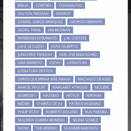
BÍBLIA
CORITIBA
COXANAUTAS
DALTON TREVISAN
DIDEROT
GABRIEL GARCÍA MÁRQUEZ
GEORGES SIMENON
GEORG TRAKL
IAN MCEWAN
INTERESSES ESTRANHOS
J. M. COETZEE
J.M.G. LE CLÉZIO
JOÃO GILBERTO
JUNICHIRO TANIZAKI
KARL OVE KNAUSGARD
LIMA BARRETO
LISTAS
LITERATURA
LITERATURA ERÓTICA
LIVROS QUE MINHA MÃE AMAVA
MACHADO DE ASSIS
MARCEL PROUST
MARGARET ATWOOD
MOLIÈRE
MORRISSEY
NAZISMO
NETFLIX
NIRVANA
NÉDIER
O VERÃO DE 54
PATRICK MODIANO
PHILIP ROTH
ROBERTO BOLAÑO
RUA PARAÍBA
SEGUNDA GUERRA MUNDIAL
SELENA GOMEZ
SHOW
THE WEEKND
VLADIMIR NABOKOV