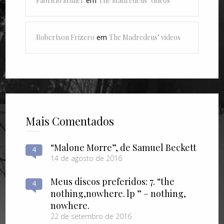
Fabricio Muller
em
The Madredeus’ videos
Robertson Frizero
em
The Madredeus’ videos
Mais Comentados
“Malone Morre”, de Samuel Beckett
4
14 de agosto de 2016
Meus discos preferidos: 7. “the
4
nothing​,​nowhere. lp ” – nothing​,​
nowhere.
22 de setembro de 2016