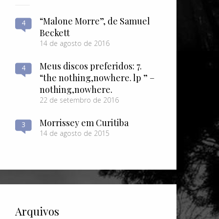
“Malone Morre”, de Samuel
4
Beckett
14 de agosto de 2016
Meus discos preferidos: 7.
4
“the nothing​,​nowhere. lp ” –
nothing​,​nowhere.
22 de setembro de 2016
Morrissey em Curitiba
3
14 de agosto de 2015
Arquivos