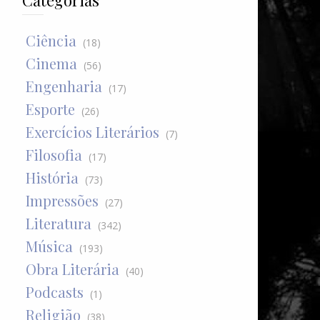
Categorias
Ciência
(18)
Cinema
(56)
Engenharia
(17)
Esporte
(26)
Exercícios Literários
(7)
Filosofia
(17)
História
(73)
Impressões
(27)
Literatura
(342)
Música
(193)
Obra Literária
(40)
Podcasts
(1)
Religião
(38)