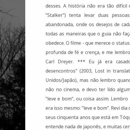
desses. A história não era tão difíc
"Stalker") tenta levar duas pess
abandonada, onde os desejos de cada
todas as maneiras que o guia não faç
obedece. O filme - que merece o status
profunda de fé e crença, e me lembr
Carl Dreyer. *** Eu já era casado
desencontros" (2003, Lost in transla
Unidos/Japão), mas não lembro quando
não no cinema, e devo ter lido alguma
"leve e bom", ou coisa assim. Lembro
era isso mesmo: "leve e bom". Revi dia 
seus cinquenta anos que está em Tóqu
entende nada de japonês, e muitas ce