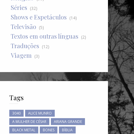
Séries
(32)
Shows e Espetáculos
(14)
Televisão
(5)
Textos em outras línguas
(2)
Traduções
(12)
Viagem
(3)
Tags
3040
ALICE MUNRO
A MULHER DE CÉSAR
ARIANA GRANDE
BLACK METAL
BONES
BÍBLIA