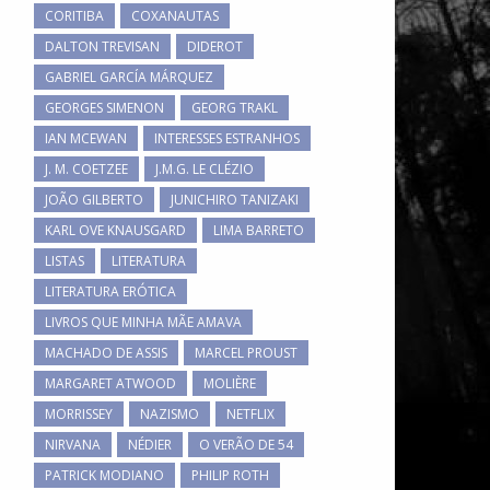
CORITIBA
COXANAUTAS
DALTON TREVISAN
DIDEROT
GABRIEL GARCÍA MÁRQUEZ
GEORGES SIMENON
GEORG TRAKL
IAN MCEWAN
INTERESSES ESTRANHOS
J. M. COETZEE
J.M.G. LE CLÉZIO
JOÃO GILBERTO
JUNICHIRO TANIZAKI
KARL OVE KNAUSGARD
LIMA BARRETO
LISTAS
LITERATURA
LITERATURA ERÓTICA
LIVROS QUE MINHA MÃE AMAVA
MACHADO DE ASSIS
MARCEL PROUST
MARGARET ATWOOD
MOLIÈRE
MORRISSEY
NAZISMO
NETFLIX
NIRVANA
NÉDIER
O VERÃO DE 54
PATRICK MODIANO
PHILIP ROTH