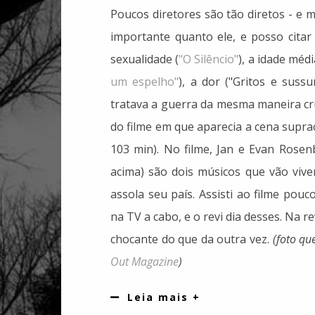
Poucos diretores são tão diretos - e
importante quanto ele, e posso citar 
sexualidade (
"O Silêncio"
), a idade médi
um espelho"
), a dor ("Gritos e suss
tratava a guerra da mesma maneira cr
do filme em que aparecia a cena supr
103 min). No filme, Jan e Evan Rosen
acima) são dois músicos que vão vive
assola seu país. Assisti ao filme pou
na TV a cabo, e o revi dia desses. Na 
chocante do que da outra vez.
(foto qu
Out Magazine
)
Leia mais +