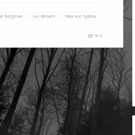
ar Bergman
Liv Ullmann
Max von Sydow
0