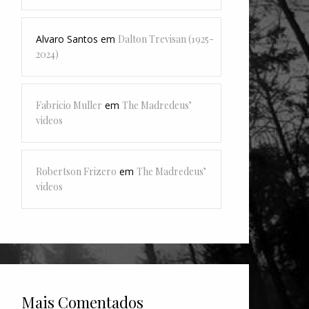
Alvaro Santos
em
Dalton Trevisan (1925-
2024)
Fabricio Muller
em
The Madredeus’
videos
Robertson Frizero
em
The Madredeus’
videos
Mais Comentados