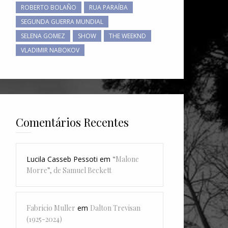
ROBERTO BOLAÑO
RUA PARAÍBA
SEGUNDA GUERRA MUNDIAL
SELENA GOMEZ
SHOW
THE WEEKND
VLADIMIR NABOKOV
Comentários Recentes
Lucila Casseb Pessoti
em
“Malone
Morre”, de Samuel Beckett
Fabricio Muller
em
Dalton Trevisan
(1925-2024)