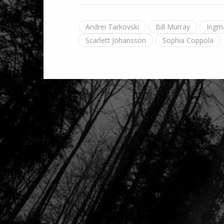
Andrei Tarkovski
Bill Murray
Ingm
Scarlett Johansson
Sophia Coppola