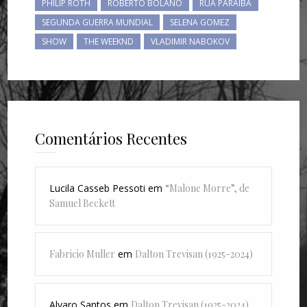
PHILIP ROTH
ROBERTO BOLAÑO
RUA PARAÍBA
SEGUNDA GUERRA MUNDIAL
SELENA GOMEZ
SHOW
THE WEEKND
VLADIMIR NABOKOV
Comentários Recentes
Lucila Casseb Pessoti
em
“Malone Morre”, de
Samuel Beckett
Fabricio Muller
em
Dalton Trevisan (1925-2024)
Alvaro Santos
em
Dalton Trevisan (1925-2024)