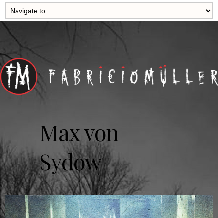
Max von
Sydow