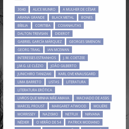
3040
ALICE MUNRO
A MULHER DE CÉSAR
ARIANA GRANDE
BLACK METAL
BONES
BÍBLIA
CORITIBA
COXANAUTAS
DALTON TREVISAN
DIDEROT
GABRIEL GARCÍA MÁRQUEZ
GEORGES SIMENON
GEORG TRAKL
IAN MCEWAN
INTERESSES ESTRANHOS
J. M. COETZEE
J.M.G. LE CLÉZIO
JOÃO GILBERTO
JUNICHIRO TANIZAKI
KARL OVE KNAUSGARD
LIMA BARRETO
LISTAS
LITERATURA
LITERATURA ERÓTICA
LIVROS QUE MINHA MÃE AMAVA
MACHADO DE ASSIS
MARCEL PROUST
MARGARET ATWOOD
MOLIÈRE
MORRISSEY
NAZISMO
NETFLIX
NIRVANA
NÉDIER
O VERÃO DE 54
PATRICK MODIANO