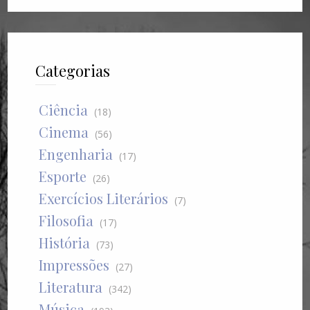
Categorias
Ciência
(18)
Cinema
(56)
Engenharia
(17)
Esporte
(26)
Exercícios Literários
(7)
Filosofia
(17)
História
(73)
Impressões
(27)
Literatura
(342)
Música