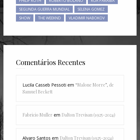
PHILIP ROTH
ROBERTO BOLAÑO
RUA PARAÍBA
SEGUNDA GUERRA MUNDIAL
SELENA GOMEZ
SHOW
THE WEEKND
VLADIMIR NABOKOV
Comentários Recentes
Lucila Casseb Pessoti
em
“Malone Morre”, de
Samuel Beckett
Fabricio Muller
em
Dalton Trevisan (1925-2024)
Alvaro Santos
em
Dalton Trevisan (1925-2024)