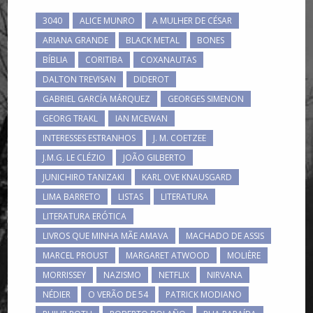
3040
ALICE MUNRO
A MULHER DE CÉSAR
ARIANA GRANDE
BLACK METAL
BONES
BÍBLIA
CORITIBA
COXANAUTAS
DALTON TREVISAN
DIDEROT
GABRIEL GARCÍA MÁRQUEZ
GEORGES SIMENON
GEORG TRAKL
IAN MCEWAN
INTERESSES ESTRANHOS
J. M. COETZEE
J.M.G. LE CLÉZIO
JOÃO GILBERTO
JUNICHIRO TANIZAKI
KARL OVE KNAUSGARD
LIMA BARRETO
LISTAS
LITERATURA
LITERATURA ERÓTICA
LIVROS QUE MINHA MÃE AMAVA
MACHADO DE ASSIS
MARCEL PROUST
MARGARET ATWOOD
MOLIÈRE
MORRISSEY
NAZISMO
NETFLIX
NIRVANA
NÉDIER
O VERÃO DE 54
PATRICK MODIANO