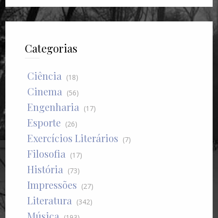
Categorias
Ciência
(18)
Cinema
(56)
Engenharia
(17)
Esporte
(26)
Exercícios Literários
(7)
Filosofia
(17)
História
(73)
Impressões
(27)
Literatura
(342)
Música
(193)