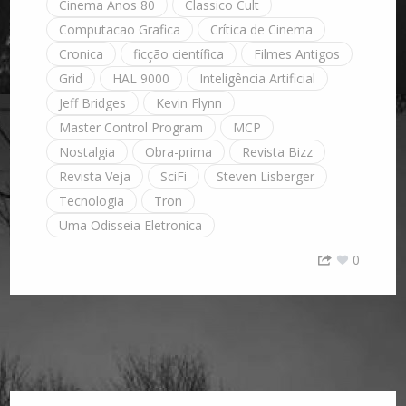
Cinema Anos 80
Classico Cult
Computacao Grafica
Crítica de Cinema
Cronica
ficção científica
Filmes Antigos
Grid
HAL 9000
Inteligência Artificial
Jeff Bridges
Kevin Flynn
Master Control Program
MCP
Nostalgia
Obra-prima
Revista Bizz
Revista Veja
SciFi
Steven Lisberger
Tecnologia
Tron
Uma Odisseia Eletronica
0