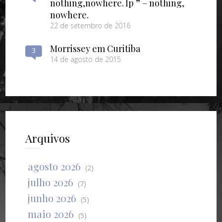
nothing​,​nowhere. lp ” – nothing​,​
nowhere.
22 de setembro de 2016
Morrissey em Curitiba
3
14 de agosto de 2015
Arquivos
agosto 2026
(2)
julho 2026
(7)
junho 2026
(5)
maio 2026
(5)