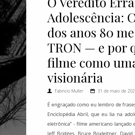
O Veredito Err
Adolescência: 
dos anos 80 me
TRON — e por q
filme como um
visionária
Fabricio Muller
31 de maio de 202
É engraçado como eu lembro de frases 
Enciclopédia Abril, que eu lia na ado
eletrônica” - filme americano lançado
Jeff Bridges, Bruce Boxleitner, David