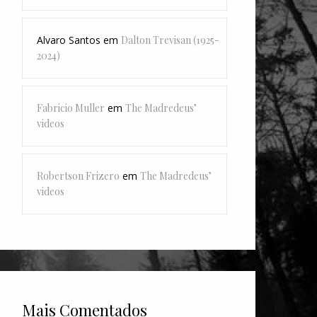
Alvaro Santos
em
Dalton Trevisan (1925-
2024)
Fabricio Muller
em
The Madredeus’
videos
Robertson Frizero
em
The Madredeus’
videos
Mais Comentados