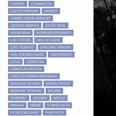
CORITIBA
COXANAUTAS
DALTON TREVISAN
DIDEROT
GABRIEL GARCÍA MÁRQUEZ
GEORGES SIMENON
GEORG TRAKL
IAN MCEWAN
INTERESSES ESTRANHOS
J. M. COETZEE
J.M.G. LE CLÉZIO
JOÃO GILBERTO
JUNICHIRO TANIZAKI
KARL OVE KNAUSGARD
LIMA BARRETO
LISTAS
LITERATURA
LITERATURA ERÓTICA
LIVROS QUE MINHA MÃE AMAVA
MACHADO DE ASSIS
MARCEL PROUST
MARGARET ATWOOD
MOLIÈRE
MORRISSEY
NAZISMO
NETFLIX
NIRVANA
NÉDIER
O VERÃO DE 54
PATRICK MODIANO
PHILIP ROTH