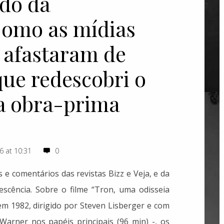
ado da
Como as mídias
 afastaram de
ue redescobri o
a obra-prima
6 at 10:31
0
e comentários das revistas Bizz e Veja, e da
lescência. Sobre o filme “Tron, uma odisseia
 em 1982, dirigido por Steven Lisberger e com
 Warner nos papéis principais (96 min) -, os