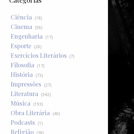
Categorias
Ciência
(18)
Cinema
(56)
Engenharia
(17)
Esporte
(26)
Exercícios Literários
(7)
Filosofia
(17)
História
(73)
Impressões
(27)
Literatura
(342)
Música
(193)
Obra Literária
(40)
Podcasts
(1)
Religião
(38)