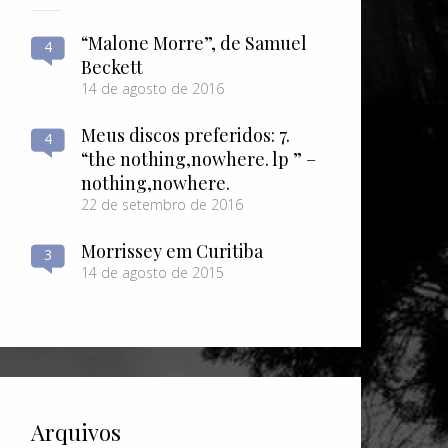
“Malone Morre”, de Samuel
4
Beckett
14 de agosto de 2016
Meus discos preferidos: 7.
4
“the nothing​,​nowhere. lp ” –
nothing​,​nowhere.
22 de setembro de 2016
Morrissey em Curitiba
3
14 de agosto de 2015
Arquivos