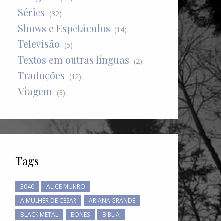
Séries
(32)
Shows e Espetáculos
(14)
Televisão
(5)
Textos em outras línguas
(2)
Traduções
(12)
Viagem
(3)
Tags
3040
ALICE MUNRO
A MULHER DE CÉSAR
ARIANA GRANDE
BLACK METAL
BONES
BÍBLIA