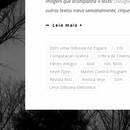
Imagem que acompanha o texto:
Divulga
outros textos meus semanalmente, cliqu
Leia mais +
2001 Uma Odisseia no Espaco
CGI
Computacao Grafica
Crítica de Cinem
Filmes Antigos
Grid
HAL 9000
Kevin Flynn
Master Control Program
Revista Bizz
Revista Veja
SciFi
Uma Odisseia Eletronica