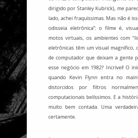
dirigido por Stanley Kubrick), me par
lado, achei fraquíssimas. Mas não é 
odisseia eletrônica”: o filme é, vis
motos virtuais, os ambientes com “l
eletrônicas têm um visual magnífico,
de computador que deixam a gente p
esse negócio em 1982? Incrível! O in
quando Kevin Flynn entra no mai
distorcidos por filtros normal
computacionais belíssimos. E a histór
muito bem contada. Uma verdadeir
certamente.