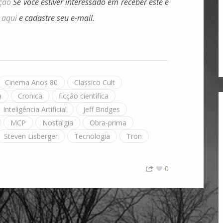
ção
Se você estiver interessado em receber este e
e
aqui
e cadastre seu e-mail.
Cinema Anos 80
Classico Cult
a
Cronica
ficção científica
Inteligência Artificial
Jeff Bridges
MCP
Nostalgia
Obra-prima
Steven Lisberger
Tecnologia
Tron
0