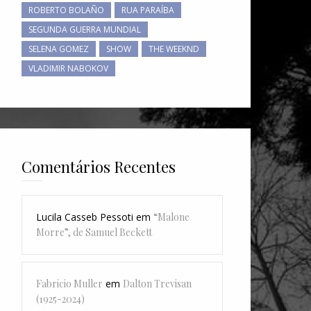
ROBERTO BOLAÑO
RUA PARAÍBA
SEGUNDA GUERRA MUNDIAL
SELENA GOMEZ
SHOW
THE WEEKND
VLADIMIR NABOKOV
Comentários Recentes
Lucila Casseb Pessoti
em
“Malone
Morre”, de Samuel Beckett
Fabricio Muller
em
Dalton Trevisan
(1925-2024)