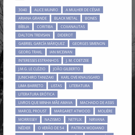
3040
ALICE MUNRO
A MULHER DE CÉSAR
ARIANA GRANDE
BLACK METAL
BONES
BÍBLIA
CORITIBA
COXANAUTAS
DALTON TREVISAN
DIDEROT
GABRIEL GARCÍA MÁRQUEZ
GEORGES SIMENON
GEORG TRAKL
IAN MCEWAN
INTERESSES ESTRANHOS
J. M. COETZEE
J.M.G. LE CLÉZIO
JOÃO GILBERTO
JUNICHIRO TANIZAKI
KARL OVE KNAUSGARD
LIMA BARRETO
LISTAS
LITERATURA
LITERATURA ERÓTICA
LIVROS QUE MINHA MÃE AMAVA
MACHADO DE ASSIS
MARCEL PROUST
MARGARET ATWOOD
MOLIÈRE
MORRISSEY
NAZISMO
NETFLIX
NIRVANA
NÉDIER
O VERÃO DE 54
PATRICK MODIANO