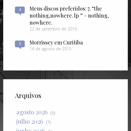
Meus discos preferidos: 7. “the
4
nothing​,​nowhere. lp ” – nothing​,​
nowhere.
22 de setembro de 2016
Morrissey em Curitiba
3
14 de agosto de 2015
Arquivos
agosto 2026
(3)
julho 2026
(7)
junho 2026