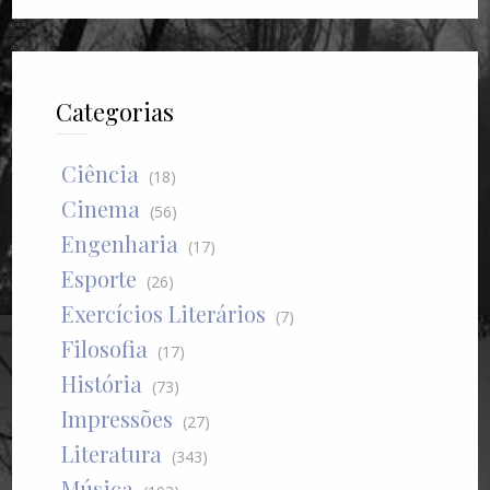
Categorias
Ciência
(18)
Cinema
(56)
Engenharia
(17)
Esporte
(26)
Exercícios Literários
(7)
Filosofia
(17)
História
(73)
Impressões
(27)
Literatura
(343)
Música