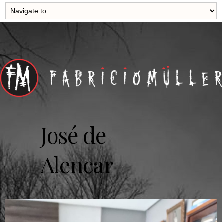
José de
Alencar