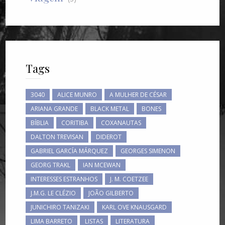
Tags
3040
ALICE MUNRO
A MULHER DE CÉSAR
ARIANA GRANDE
BLACK METAL
BONES
BÍBLIA
CORITIBA
COXANAUTAS
DALTON TREVISAN
DIDEROT
GABRIEL GARCÍA MÁRQUEZ
GEORGES SIMENON
GEORG TRAKL
IAN MCEWAN
INTERESSES ESTRANHOS
J. M. COETZEE
J.M.G. LE CLÉZIO
JOÃO GILBERTO
JUNICHIRO TANIZAKI
KARL OVE KNAUSGARD
LIMA BARRETO
LISTAS
LITERATURA