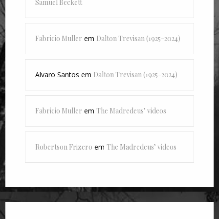
Samuel Beckett
Fabricio Muller
em
Dalton Trevisan (1925-2024)
Alvaro Santos
em
Dalton Trevisan (1925-2024)
Fabricio Muller
em
The Madredeus’ videos
Robertson Frizero
em
The Madredeus’ videos