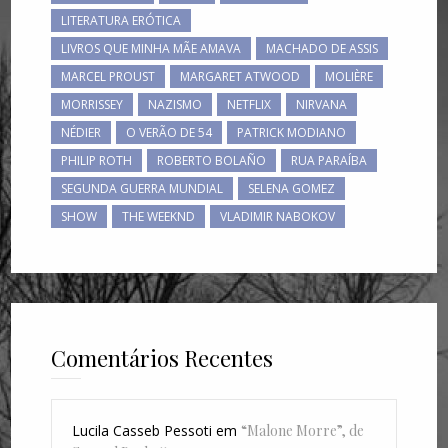
LITERATURA ERÓTICA
LIVROS QUE MINHA MÃE AMAVA
MACHADO DE ASSIS
MARCEL PROUST
MARGARET ATWOOD
MOLIÈRE
MORRISSEY
NAZISMO
NETFLIX
NIRVANA
NÉDIER
O VERÃO DE 54
PATRICK MODIANO
PHILIP ROTH
ROBERTO BOLAÑO
RUA PARAÍBA
SEGUNDA GUERRA MUNDIAL
SELENA GOMEZ
SHOW
THE WEEKND
VLADIMIR NABOKOV
Comentários Recentes
Lucila Casseb Pessoti
em
“Malone Morre”, de