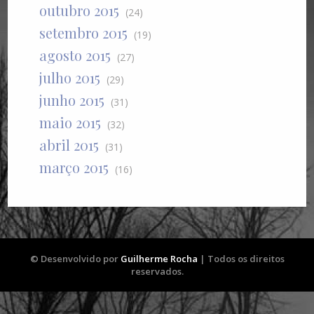
outubro 2015
(24)
setembro 2015
(19)
agosto 2015
(27)
julho 2015
(29)
junho 2015
(31)
maio 2015
(32)
abril 2015
(31)
março 2015
(16)
© Desenvolvido por
Guilherme Rocha
| Todos os direitos
reservados.