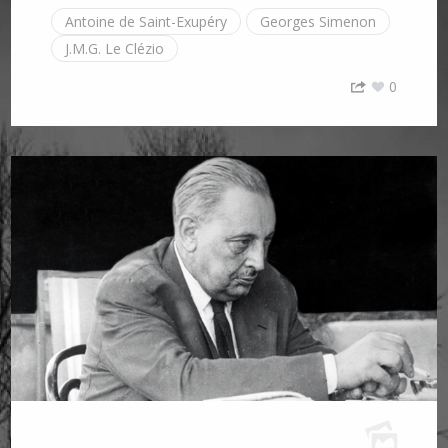
Antoine de Saint-Exupéry
Georges Simenon
J.M.G. Le Clézio
0