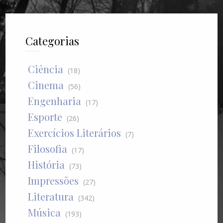
Categorias
Ciência
(18)
Cinema
(56)
Engenharia
(17)
Esporte
(26)
Exercícios Literários
(7)
Filosofia
(17)
História
(73)
Impressões
(27)
Literatura
(342)
Música
(193)