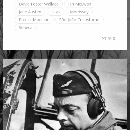
David Foster Wallace
Ian McEwan
Jane Austen
listas
Morrissey
Patrick Modiano
São João Crisóstomo
Sêneca
0