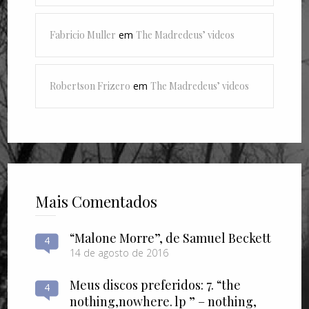
Fabricio Muller
em
The Madredeus’ videos
Robertson Frizero
em
The Madredeus’ videos
Mais Comentados
“Malone Morre”, de Samuel Beckett
4
14 de agosto de 2016
Meus discos preferidos: 7. “the
4
nothing​,​nowhere. lp ” – nothing​,​