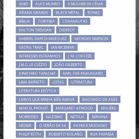
3040
ALICE MUNRO
A MULHER DE CÉSAR
ARIANA GRANDE
BLACK METAL
BONES
BÍBLIA
CORITIBA
COXANAUTAS
DALTON TREVISAN
DIDEROT
GABRIEL GARCÍA MÁRQUEZ
GEORGES SIMENON
GEORG TRAKL
IAN MCEWAN
INTERESSES ESTRANHOS
J. M. COETZEE
J.M.G. LE CLÉZIO
JOÃO GILBERTO
JUNICHIRO TANIZAKI
KARL OVE KNAUSGARD
LIMA BARRETO
LISTAS
LITERATURA
LITERATURA ERÓTICA
LIVROS QUE MINHA MÃE AMAVA
MACHADO DE ASSIS
MARCEL PROUST
MARGARET ATWOOD
MOLIÈRE
MORRISSEY
NAZISMO
NETFLIX
NIRVANA
NÉDIER
O VERÃO DE 54
PATRICK MODIANO
PHILIP ROTH
ROBERTO BOLAÑO
RUA PARAÍBA