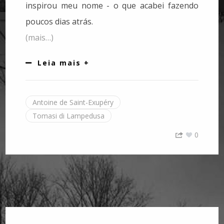
ins
pirou meu nome - o que acabei fazendo
poucos dias atrás.
(mais…)
Leia mais +
Antoine de Saint-Exupéry
Tomasi di Lampedusa
0