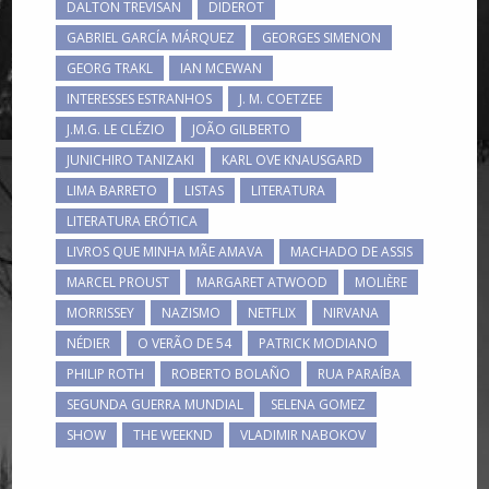
DALTON TREVISAN
DIDEROT
GABRIEL GARCÍA MÁRQUEZ
GEORGES SIMENON
GEORG TRAKL
IAN MCEWAN
INTERESSES ESTRANHOS
J. M. COETZEE
J.M.G. LE CLÉZIO
JOÃO GILBERTO
JUNICHIRO TANIZAKI
KARL OVE KNAUSGARD
LIMA BARRETO
LISTAS
LITERATURA
LITERATURA ERÓTICA
LIVROS QUE MINHA MÃE AMAVA
MACHADO DE ASSIS
MARCEL PROUST
MARGARET ATWOOD
MOLIÈRE
MORRISSEY
NAZISMO
NETFLIX
NIRVANA
NÉDIER
O VERÃO DE 54
PATRICK MODIANO
PHILIP ROTH
ROBERTO BOLAÑO
RUA PARAÍBA
SEGUNDA GUERRA MUNDIAL
SELENA GOMEZ
SHOW
THE WEEKND
VLADIMIR NABOKOV