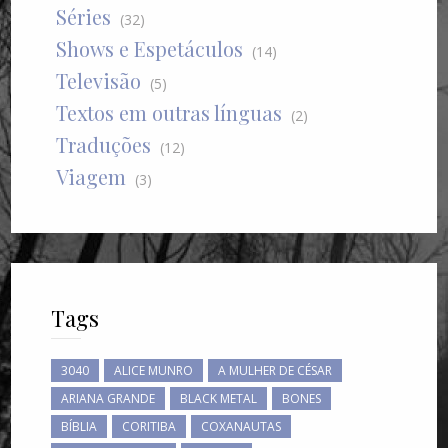
Séries
(32)
Shows e Espetáculos
(14)
Televisão
(5)
Textos em outras línguas
(2)
Traduções
(12)
Viagem
(3)
Tags
3040
ALICE MUNRO
A MULHER DE CÉSAR
ARIANA GRANDE
BLACK METAL
BONES
BÍBLIA
CORITIBA
COXANAUTAS