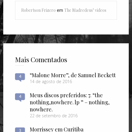
Robertson Frizero
em
The Madredeus’ videos
Mais Comentados
“Malone Morre”, de Samuel Beckett
4
14 de agosto de 2016
Meus discos preferidos: 7. “the
4
nothing​,​nowhere. lp ” – nothing​,​
nowhere.
22 de setembro de 2016
Morrissey em Curitiba
3