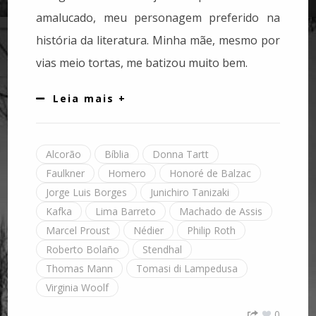
amalucado, meu personagem preferido na
história da literatura. Minha mãe, mesmo por
vias meio tortas, me batizou muito bem.
Leia mais +
Alcorão
Bíblia
Donna Tartt
Faulkner
Homero
Honoré de Balzac
Jorge Luis Borges
Junichiro Tanizaki
Kafka
Lima Barreto
Machado de Assis
Marcel Proust
Nédier
Philip Roth
Roberto Bolaño
Stendhal
Thomas Mann
Tomasi di Lampedusa
Virginia Woolf
0