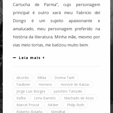
Cartucha de Parma”, cujo personagem
principal é outro xará meu: Fabricio del
Dongo é um sujeito apaixonante e
amalucado, meu personagem preferido na
história da literatura. Minha mãe, mesmo por
vias meio tortas, me batizou muito bem.
Leia mais +
Alcorão
Bíblia
Donna Tartt
Faulkner
Homero
Honoré de Balzac
Jorge Luis Borges
Junichiro Tanizaki
Kafka
Lima Barreto
Machado de Assis
Marcel Proust
Nédier
Philip Roth
Roberto Bolaño
Stendhal