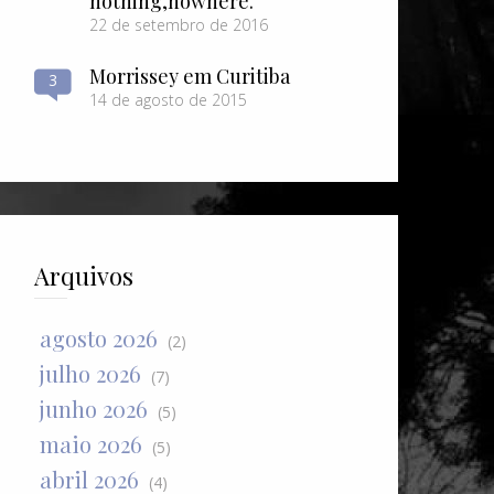
nothing​,​nowhere.
22 de setembro de 2016
Morrissey em Curitiba
3
14 de agosto de 2015
Arquivos
agosto 2026
(2)
julho 2026
(7)
junho 2026
(5)
maio 2026
(5)
abril 2026
(4)