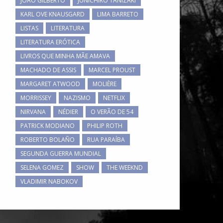
JOÃO GILBERTO
JUNICHIRO TANIZAKI
KARL OVE KNAUSGARD
LIMA BARRETO
LISTAS
LITERATURA
LITERATURA ERÓTICA
LIVROS QUE MINHA MÃE AMAVA
MACHADO DE ASSIS
MARCEL PROUST
MARGARET ATWOOD
MOLIÈRE
MORRISSEY
NAZISMO
NETFLIX
NIRVANA
NÉDIER
O VERÃO DE 54
PATRICK MODIANO
PHILIP ROTH
ROBERTO BOLAÑO
RUA PARAÍBA
SEGUNDA GUERRA MUNDIAL
SELENA GOMEZ
SHOW
THE WEEKND
VLADIMIR NABOKOV