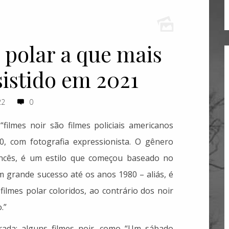
e polar a que mais
sistido em 2021
22
0
filmes noir são filmes policiais americanos
, com fotografia expressionista. O gênero
ancês, é um estilo que começou baseado no
m grande sucesso até os anos 1980 – aliás, é
filmes polar coloridos, ao contrário dos noir
.”
rada: alguns filmes noir, como “Um sábado