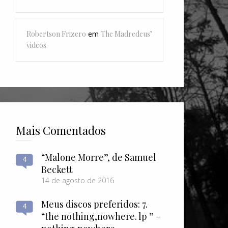
Robertson Frizero
em
The Madredeus’
videos
Mais Comentados
“Malone Morre”, de Samuel
4
Beckett
14 de agosto de 2016
Meus discos preferidos: 7.
4
“the nothing​,​nowhere. lp ” –