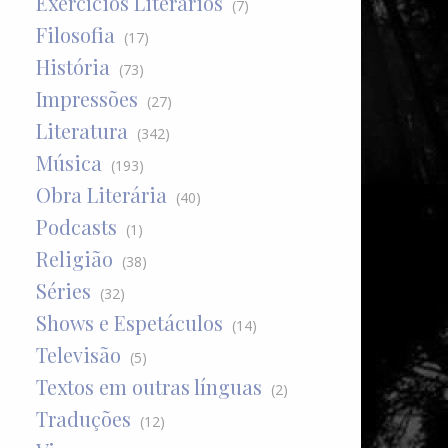
Exercícios Literários
(7)
Filosofia
(17)
História
(73)
Impressões
(27)
Literatura
(342)
Música
(193)
Obra Literária
(40)
Podcasts
(1)
Religião
(38)
Séries
(32)
Shows e Espetáculos
(14)
Televisão
(5)
Textos em outras línguas
(2)
Traduções
(12)