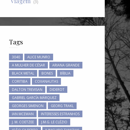
Viagem
(3)
Tags
3040
ALICE MUNRO
A MULHER DE CÉSAR
ARIANA GRANDE
BLACK METAL
BONES
BÍBLIA
CORITIBA
COXANAUTAS
DALTON TREVISAN
DIDEROT
GABRIEL GARCÍA MÁRQUEZ
GEORGES SIMENON
GEORG TRAKL
IAN MCEWAN
INTERESSES ESTRANHOS
J. M. COETZEE
J.M.G. LE CLÉZIO