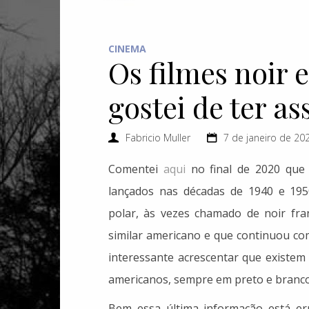
CINEMA
Os filmes noir 
gostei de ter as
Fabricio Muller
7 de janeiro de 20
Comentei
aqui
no final de 2020 que “
lançados nas décadas de 1940 e 1950
polar, às vezes chamado de noir fr
similar americano e que continuou co
interessante acrescentar que existem 
americanos, sempre em preto e branco
Bem essa última informação está er