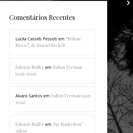
Comentários Recentes
Lucila Casseb Pessoti
em
“Malone
Morre”, de Samuel Beckett
Fabricio Muller
em
Dalton Trevisan
(1925-2024)
Alvaro Santos
em
Dalton Trevisan (1925-
2024)
Fabricio Muller
em
The Madredeus’
videos