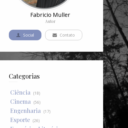
Fabricio Muller
Autor
Social
Contato
Categorias
Ciência
(18)
Cinema
(56)
Engenharia
(17)
Esporte
(26)