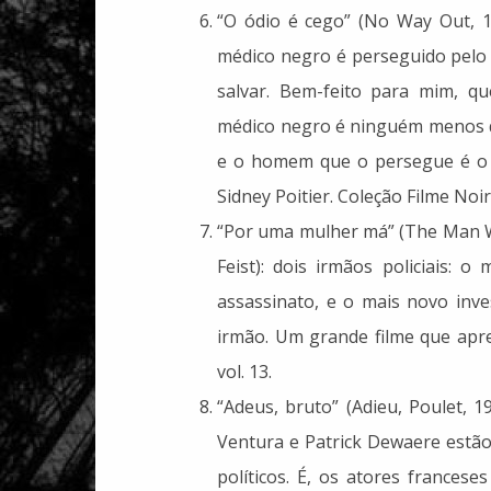
“O ódio é cego” (No Way Out, 1
médico negro é perseguido pelo
salvar. Bem-feito para mim, qu
médico negro é ninguém menos qu
e o homem que o persegue é o 
Sidney Poitier. Coleção Filme Noir 
“Por uma mulher má” (The Man Wh
Feist): dois irmãos policiais:
assassinato, e o mais novo inv
irmão. Um grande filme que apr
vol. 13.
“Adeus, bruto” (Adieu, Poulet, 1
Ventura e Patrick Dewaere estão
políticos. É, os atores francese