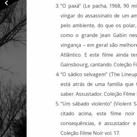
gostei de ter lido em
“O paxá” (Le pacha, 1968, 90 mi
2021
vingar do assassinato de um ami
pelo ambiente, do que os polar, 
como o grande Jean Gabin nes
vingança – em geral são melhor
Atlântico. E este filme ainda 
Gainsbourg, cantando. Coleção Fil
“O sádico selvagem” (The Lineup
está atrás de uma família que
saber. Assustador. Coleção Filme N
“Um sábado violento” (Violent Sa
citado acima, este filme noi
consequências, é assustador e
Coleção Filme Noir vol. 17.