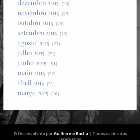
dezembro 2015
(14)
novembro 2015
(23)
outubro 2015
(24)
setembro 2015
(19)
agosto 2015
(27)
julho 2015
(29)
junho 2015
(31)
maio 2015
(32)
abril 2015
(31)
março 2015
(16)
© Desenvolvido por
Guilherme Rocha
| Todos os direitos
reservados.