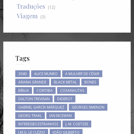
Traduções
(12)
Viagem
(3)
Tags
3040
ALICE MUNRO
A MULHER DE CÉSAR
ARIANA GRANDE
BLACK METAL
BONES
BÍBLIA
CORITIBA
COXANAUTAS
DALTON TREVISAN
DIDEROT
GABRIEL GARCÍA MÁRQUEZ
GEORGES SIMENON
GEORG TRAKL
IAN MCEWAN
INTERESSES ESTRANHOS
J. M. COETZEE
J.M.G. LE CLÉZIO
JOÃO GILBERTO