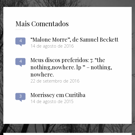
Mais Comentados
“Malone Morre”, de Samuel Beckett
4
14 de agosto de 2016
Meus discos preferidos: 7. “the
4
nothing​,​nowhere. lp ” – nothing​,​
nowhere.
22 de setembro de 2016
Morrissey em Curitiba
3
14 de agosto de 2015