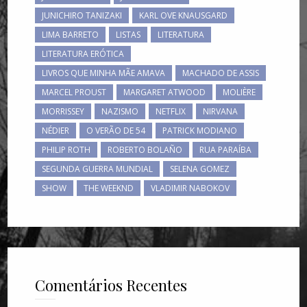
JUNICHIRO TANIZAKI
KARL OVE KNAUSGARD
LIMA BARRETO
LISTAS
LITERATURA
LITERATURA ERÓTICA
LIVROS QUE MINHA MÃE AMAVA
MACHADO DE ASSIS
MARCEL PROUST
MARGARET ATWOOD
MOLIÈRE
MORRISSEY
NAZISMO
NETFLIX
NIRVANA
NÉDIER
O VERÃO DE 54
PATRICK MODIANO
PHILIP ROTH
ROBERTO BOLAÑO
RUA PARAÍBA
SEGUNDA GUERRA MUNDIAL
SELENA GOMEZ
SHOW
THE WEEKND
VLADIMIR NABOKOV
Comentários Recentes