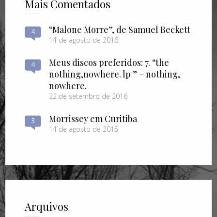
Mais Comentados
“Malone Morre”, de Samuel Beckett
4
14 de agosto de 2016
Meus discos preferidos: 7. “the
4
nothing​,​nowhere. lp ” – nothing​,​
nowhere.
22 de setembro de 2016
Morrissey em Curitiba
3
14 de agosto de 2015
Arquivos