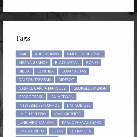
Tags
3040
ALICE MUNRO
A MULHER DE CÉSAR
ARIANA GRANDE
BLACK METAL
BONES
BÍBLIA
CORITIBA
COXANAUTAS
DALTON TREVISAN
DIDEROT
GABRIEL GARCÍA MÁRQUEZ
GEORGES SIMENON
GEORG TRAKL
IAN MCEWAN
INTERESSES ESTRANHOS
J. M. COETZEE
J.M.G. LE CLÉZIO
JOÃO GILBERTO
JUNICHIRO TANIZAKI
KARL OVE KNAUSGARD
LIMA BARRETO
LISTAS
LITERATURA