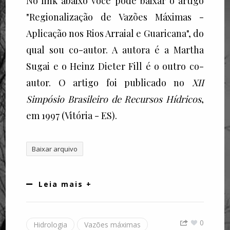
No link abaixo você pode baixar o artigo
"Regionalização de Vazões Máximas -
Aplicação nos Rios Arraial e Guaricana", do
qual sou co-autor. A autora é a Martha
Sugai e o Heinz Dieter Fill é o outro co-
autor. O artigo foi publicado no
XII
Simpósio Brasileiro de Recursos Hídricos
,
em 1997 (Vitória - ES).
Baixar arquivo
Leia mais +
0
Hidrologia
Vazões máximas