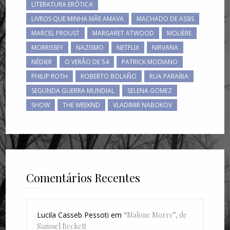
LITERATURA ERÓTICA
LIVROS QUE MINHA MÃE AMAVA
MACHADO DE ASSIS
MARCEL PROUST
MARGARET ATWOOD
MOLIÈRE
MORRISSEY
NAZISMO
NETFLIX
NIRVANA
NÉDIER
O VERÃO DE 54
PATRICK MODIANO
PHILIP ROTH
ROBERTO BOLAÑO
RUA PARAÍBA
SEGUNDA GUERRA MUNDIAL
SELENA GOMEZ
SHOW
THE WEEKND
VLADIMIR NABOKOV
Comentários Recentes
Lucila Casseb Pessoti
em
“Malone Morre”, de
Samuel Beckett