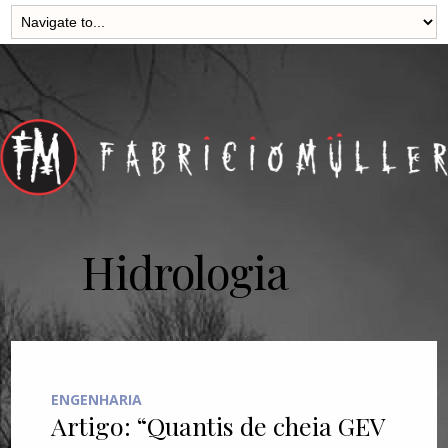
Hidrologia
ENGENHARIA
Artigo: “Quantis de cheia GEV