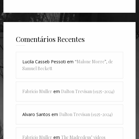
Comentários Recentes
Lucila Casseb Pessoti
em
“Malone Morre”, de
Samuel Beckett
Fabricio Muller
em
Dalton Trevisan (1925-2024)
Alvaro Santos
em
Dalton Trevisan (1925-2024)
Fabricio Muller
em
The Madredeus’ videos