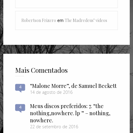
Robertson Frizero
em
The Madredeus’ videos
Mais Comentados
“Malone Morre”, de Samuel Beckett
4
14 de agosto de 2016
Meus discos preferidos: 7. “the
4
nothing​,​nowhere. lp ” – nothing​,​
nowhere.
22 de setembro de 2016