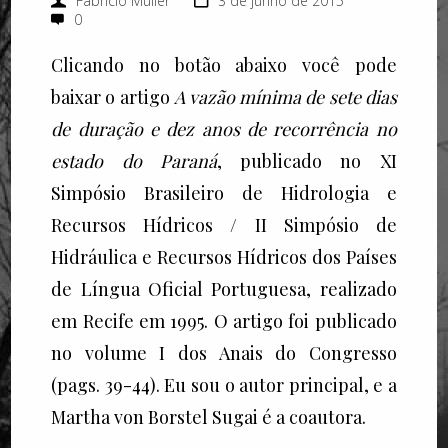
Fabricio Muller
3 de junho de 2015
0
Clicando no botão abaixo você pode
baixar o artigo
A vazão mínima de sete dias
de duração e dez anos de recorrência no
estado do Paraná
, publicado no XI
Simpósio Brasileiro de Hidrologia e
Recursos Hídricos / II Simpósio de
Hidráulica e Recursos Hídricos dos Países
de Língua Oficial Portuguesa, realizado
em Recife em 1995. O artigo foi publicado
no volume I dos Anais do Congresso
(pags. 39-44). Eu sou o autor principal, e a
Martha von Borstel Sugai é a coautora.