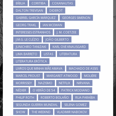
BÍBLIA
CORITIBA
COXANAUTAS
DALTON TREVISAN
DIDEROT
GABRIEL GARCÍA MÁRQUEZ
GEORGES SIMENON
GEORG TRAKL
IAN MCEWAN
INTERESSES ESTRANHOS
J. M. COETZEE
J.M.G. LE CLÉZIO
JOÃO GILBERTO
JUNICHIRO TANIZAKI
KARL OVE KNAUSGARD
LIMA BARRETO
LISTAS
LITERATURA
LITERATURA ERÓTICA
LIVROS QUE MINHA MÃE AMAVA
MACHADO DE ASSIS
MARCEL PROUST
MARGARET ATWOOD
MOLIÈRE
MORRISSEY
NAZISMO
NETFLIX
NIRVANA
NÉDIER
O VERÃO DE 54
PATRICK MODIANO
PHILIP ROTH
ROBERTO BOLAÑO
RUA PARAÍBA
SEGUNDA GUERRA MUNDIAL
SELENA GOMEZ
SHOW
THE WEEKND
VLADIMIR NABOKOV