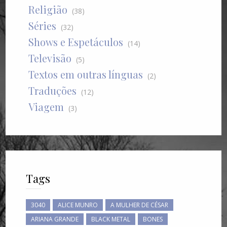
Religião
(38)
Séries
(32)
Shows e Espetáculos
(14)
Televisão
(5)
Textos em outras línguas
(2)
Traduções
(12)
Viagem
(3)
Tags
3040
ALICE MUNRO
A MULHER DE CÉSAR
ARIANA GRANDE
BLACK METAL
BONES