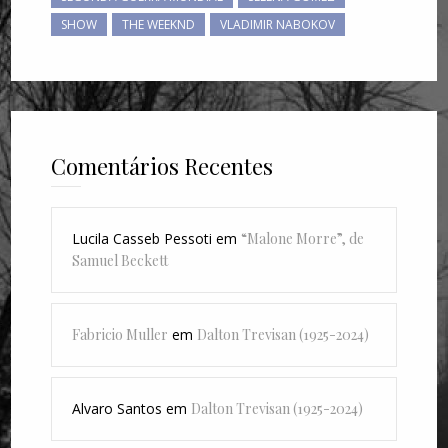
SHOW
THE WEEKND
VLADIMIR NABOKOV
Comentários Recentes
Lucila Casseb Pessoti
em
“Malone Morre”, de
Samuel Beckett
Fabricio Muller
em
Dalton Trevisan (1925-2024)
Alvaro Santos
em
Dalton Trevisan (1925-2024)