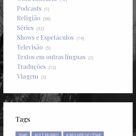
Podcasts
(1)
Religião
(38)
Séries
(32)
Shows e Espetáculos
(14)
Televisão
(5)
Textos em outras línguas
(2)
Traduções
(12)
Viagem
(3)
Tags
3040
ALICE MUNRO
A MULHER DE CÉSAR