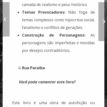
camada de realismo e peso histórico.
Cinco livros e um
Temas Provocadores:
Não foge de
título: Escritor - A
materialização de
b
temas complexos como hipocrisia social,
um desejo que me
acompanha desde a
fanatismo e conflitos de gerações.
infância
Construção de Personagens:
As
personagens são imperfeitas e movidas
por desejos contraditórios.
Rua Paraíba
Você pode comentar este livro?
Este livro é uma obra de autoficção ou