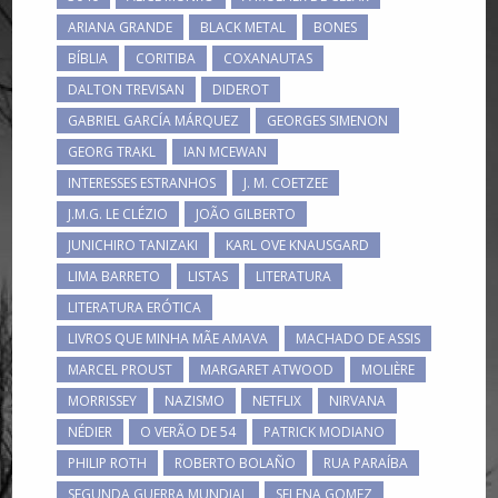
ARIANA GRANDE
BLACK METAL
BONES
BÍBLIA
CORITIBA
COXANAUTAS
DALTON TREVISAN
DIDEROT
GABRIEL GARCÍA MÁRQUEZ
GEORGES SIMENON
GEORG TRAKL
IAN MCEWAN
INTERESSES ESTRANHOS
J. M. COETZEE
J.M.G. LE CLÉZIO
JOÃO GILBERTO
JUNICHIRO TANIZAKI
KARL OVE KNAUSGARD
LIMA BARRETO
LISTAS
LITERATURA
LITERATURA ERÓTICA
LIVROS QUE MINHA MÃE AMAVA
MACHADO DE ASSIS
MARCEL PROUST
MARGARET ATWOOD
MOLIÈRE
MORRISSEY
NAZISMO
NETFLIX
NIRVANA
NÉDIER
O VERÃO DE 54
PATRICK MODIANO
PHILIP ROTH
ROBERTO BOLAÑO
RUA PARAÍBA
SEGUNDA GUERRA MUNDIAL
SELENA GOMEZ