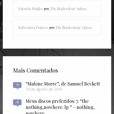
Fabricio Muller
em
The Madredeus’ videos
Robertson Frizero
em
The Madredeus’ videos
Mais Comentados
“Malone Morre”, de Samuel Beckett
4
14 de agosto de 2016
Meus discos preferidos: 7. “the
4
nothing​,​nowhere. lp ” – nothing​,​
nowhere.