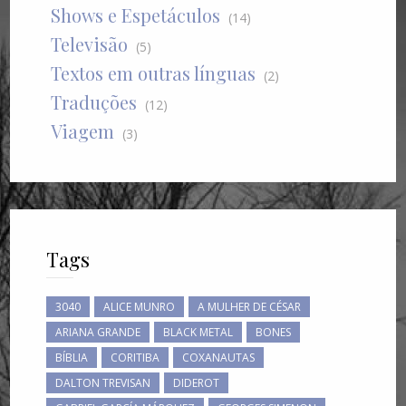
Shows e Espetáculos
(14)
Televisão
(5)
Textos em outras línguas
(2)
Traduções
(12)
Viagem
(3)
Tags
3040
ALICE MUNRO
A MULHER DE CÉSAR
ARIANA GRANDE
BLACK METAL
BONES
BÍBLIA
CORITIBA
COXANAUTAS
DALTON TREVISAN
DIDEROT