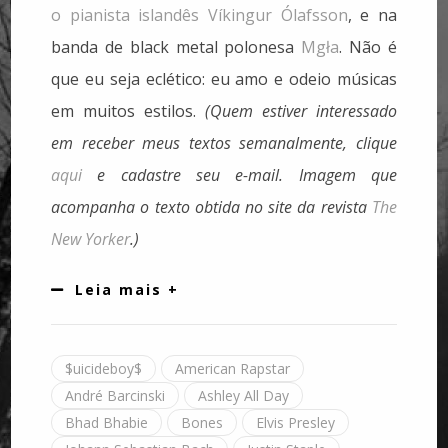
o pianista islandês Víkingur Ólafsson
, e na
banda de black metal polonesa
Mgła
. Não é
que eu seja eclético: eu amo e odeio músicas
em muitos estilos.
(Quem estiver interessado
em receber meus textos semanalmente, clique
aqui
e cadastre seu e-mail. Imagem que
acompanha o texto obtida no site da revista
The
New Yorker
.)
Leia mais +
$uicideboy$
American Rapstar
André Barcinski
Ashley All Day
Bhad Bhabie
Bones
Elvis Presley