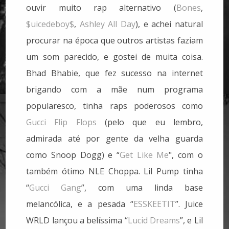
ouvir muito rap alternativo (
Bones
,
$uicedeboy$
,
Ashley All Day
), e achei natural
procurar na época que outros artistas faziam
um som parecido, e gostei de muita coisa.
Bhad Bhabie, que fez sucesso na internet
brigando com a mãe num programa
popularesco, tinha raps poderosos como
Gucci Flip Flops
(pelo que eu lembro,
admirada até por gente da velha guarda
como Snoop Dogg) e “
Get Like Me
", com o
também ótimo NLE Choppa. Lil Pump tinha
“
Gucci Gang
”, com uma linda base
melancólica, e a pesada “
ESSKEETIT
”. Juice
WRLD lançou a belíssima “
Lucid Dreams
”, e Lil