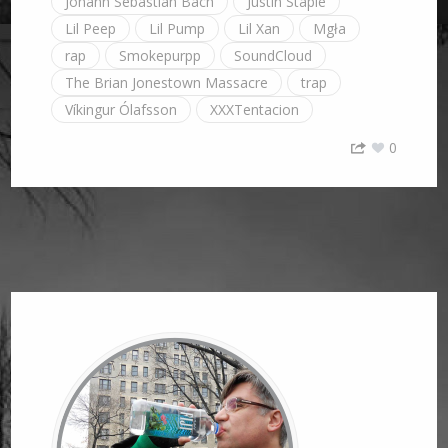
Johann Sebastian Bach
Justin Staple
Lil Peep
Lil Pump
Lil Xan
Mgła
rap
Smokepurpp
SoundCloud
The Brian Jonestown Massacre
trap
Víkingur Ólafsson
XXXTentacion
0