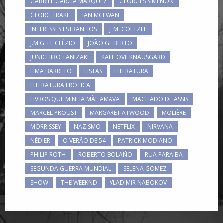
GABRIEL GARCÍA MÁRQUEZ
GEORGES SIMENON
GEORG TRAKL
IAN MCEWAN
INTERESSES ESTRANHOS
J. M. COETZEE
J.M.G. LE CLÉZIO
JOÃO GILBERTO
JUNICHIRO TANIZAKI
KARL OVE KNAUSGARD
LIMA BARRETO
LISTAS
LITERATURA
LITERATURA ERÓTICA
LIVROS QUE MINHA MÃE AMAVA
MACHADO DE ASSIS
MARCEL PROUST
MARGARET ATWOOD
MOLIÈRE
MORRISSEY
NAZISMO
NETFLIX
NIRVANA
NÉDIER
O VERÃO DE 54
PATRICK MODIANO
PHILIP ROTH
ROBERTO BOLAÑO
RUA PARAÍBA
SEGUNDA GUERRA MUNDIAL
SELENA GOMEZ
SHOW
THE WEEKND
VLADIMIR NABOKOV