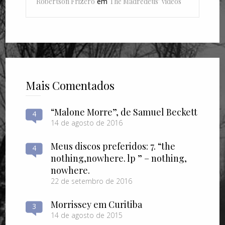
Robertson Frizero
em
The Madredeus’ videos
Mais Comentados
“Malone Morre”, de Samuel Beckett
4
14 de agosto de 2016
Meus discos preferidos: 7. “the
4
nothing​,​nowhere. lp ” – nothing​,​
nowhere.
22 de setembro de 2016
Morrissey em Curitiba
3
14 de agosto de 2015