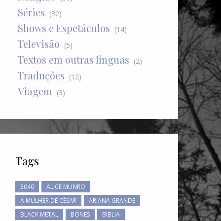
Séries
(32)
Shows e Espetáculos
(14)
Televisão
(5)
Textos em outras línguas
(2)
Traduções
(12)
Viagem
(3)
Tags
3040
ALICE MUNRO
A MULHER DE CÉSAR
ARIANA GRANDE
BLACK METAL
BONES
BÍBLIA