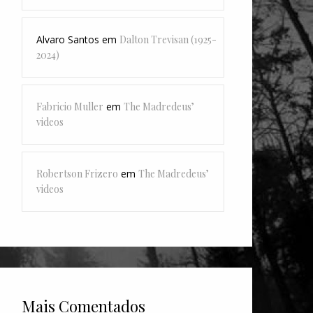
Alvaro Santos
em
Dalton Trevisan (1925-
2024)
Fabricio Muller
em
The Madredeus’
videos
Robertson Frizero
em
The Madredeus’
videos
Mais Comentados