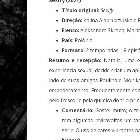
Sexify (2021)
Título original:
Sexify
Direção:
Kalina Alabrudzińska e 
Elenco:
Aleksandra Skraba, Mari
País:
Polônia
Formato:
2 temporadas | 8 episó
Resumo e recepção:
Natalia, uma e
experiência sexual, decide criar um ap
lado de suas amigas Paulina e Monik
empoderamento. Frequentemente co
pelo frescor e pela química do trio prin
Comentário:
Gostei muito; o tri
tem algumas reviravoltas um ta
série. O uso de cores vibrantes 