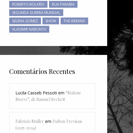
ROBERTO BOLAÑO
RUA PARAÍBA
SEGUNDA GUERRA MUNDIAL
SELENA GOMEZ
SHOW
THE WEEKND
VLADIMIR NABOKOV
Comentários Recentes
Lucila Casseb Pessoti
em
“Malone
Morre”, de Samuel Beckett
Fabricio Muller
em
Dalton Trevisan
(1925-2024)