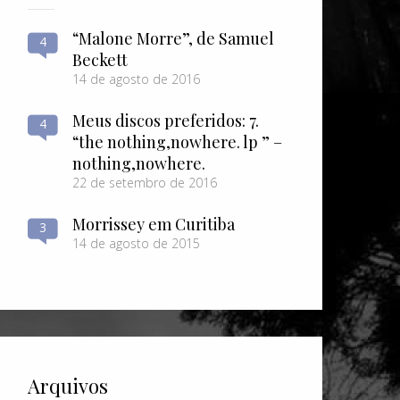
“Malone Morre”, de Samuel
4
Beckett
14 de agosto de 2016
Meus discos preferidos: 7.
4
“the nothing​,​nowhere. lp ” –
nothing​,​nowhere.
22 de setembro de 2016
Morrissey em Curitiba
3
14 de agosto de 2015
Arquivos