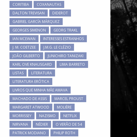
CORITIBA
COXANAUTAS
DALTON TREVISAN
DIDEROT
GABRIEL GARCÍA MÁRQUEZ
GEORGES SIMENON
GEORG TRAKL
IAN MCEWAN
INTERESSES ESTRANHOS
J. M. COETZEE
J.M.G. LE CLÉZIO
JOÃO GILBERTO
JUNICHIRO TANIZAKI
KARL OVE KNAUSGARD
LIMA BARRETO
LISTAS
LITERATURA
LITERATURA ERÓTICA
LIVROS QUE MINHA MÃE AMAVA
MACHADO DE ASSIS
MARCEL PROUST
MARGARET ATWOOD
MOLIÈRE
MORRISSEY
NAZISMO
NETFLIX
NIRVANA
NÉDIER
O VERÃO DE 54
PATRICK MODIANO
PHILIP ROTH