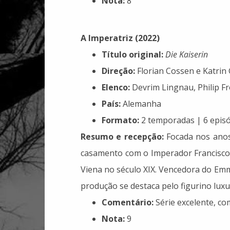
Nota:
8
A Imperatriz (2022)
Título original:
Die Kaiserin
Direção:
Florian Cossen e Katrin
Elenco:
Devrim Lingnau, Philip Fr
País:
Alemanha
Formato:
2 temporadas | 6 episó
Resumo e recepção:
Focada nos anos i
casamento com o Imperador Francisco Jo
Viena no século XIX. Vencedora do Emm
produção se destaca pelo figurino luxuo
Comentário:
Série excelente, co
Nota:
9