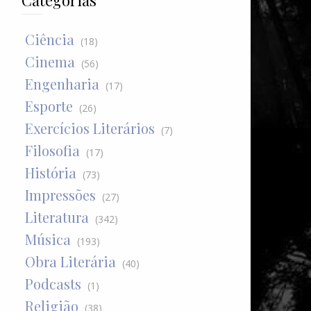
Categorias
Ciência
(18)
Cinema
(56)
Engenharia
(17)
Esporte
(26)
Exercícios Literários
(7)
Filosofia
(17)
História
(73)
Impressões
(27)
Literatura
(342)
Música
(193)
Obra Literária
(40)
Podcasts
(1)
Religião
(38)