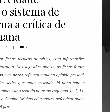
o sistema de
rna a crítica de
mana
 at 12:01
0
r fichas técnicas de séries, com informações
formato. Nas sugestões abaixo, as fichas foram
os
e as
notas
refletem a minha opinião pessoal.
as séries que tenho assistido.
Já tinha feito a
alhe: estou usando notas no esquema 1-, 1, 1+,
o o Gemini:
“Muitos educadores defendem que o
ógico: