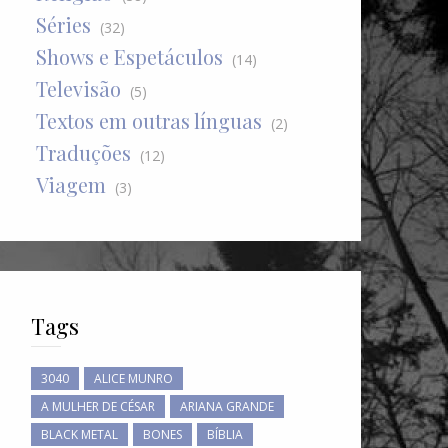
Séries
(32)
Shows e Espetáculos
(14)
Televisão
(5)
Textos em outras línguas
(2)
Traduções
(12)
Viagem
(3)
Tags
3040
ALICE MUNRO
A MULHER DE CÉSAR
ARIANA GRANDE
BLACK METAL
BONES
BÍBLIA