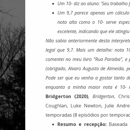
Um 10- diz ao aluno: ‘Seu trabalho 
Um 9,7 parece apenas um cálculo 
nota alta como o 10- serve espec
excelente, indicando que ele ating
Não sabia anteriormente desta interpr
legal que 9,7.
Mais um detalhe: nota 1
comentei no meu livro “Rua Paraíba”, e
(obrigado, Alvaro Augusto de Almeida, 
Pode ser que eu venha a gostar tanto 
enquanto a minha maior nota é 10-
Bridgerton (2020)
,
Bridgerton
, Chri
Coughlan, Luke Newton, Julie Andre
temporadas (8 episódios por temporada)
Resumo e recepção:
Baseada n