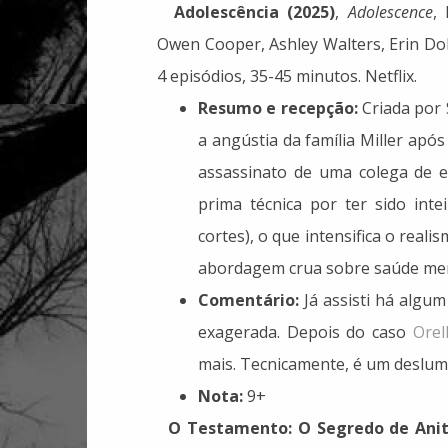
Adolescência (2025)
,
Adolescence
,
Owen Cooper, Ashley Walters, Erin Doh
4 episódios, 35-45 minutos. Netflix.
Resumo e recepção:
Criada por 
a angústia da família Miller apó
assassinato de uma colega de e
prima técnica por ter sido int
cortes), o que intensifica o real
abordagem crua sobre saúde menta
Comentário:
Já assisti há algum
exagerada. Depois do caso
Orel
mais. Tecnicamente, é um deslumb
Nota:
9+
O Testamento: O Segredo de Anit