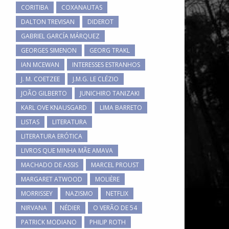
CORITIBA
COXANAUTAS
DALTON TREVISAN
DIDEROT
GABRIEL GARCÍA MÁRQUEZ
GEORGES SIMENON
GEORG TRAKL
IAN MCEWAN
INTERESSES ESTRANHOS
J. M. COETZEE
J.M.G. LE CLÉZIO
JOÃO GILBERTO
JUNICHIRO TANIZAKI
KARL OVE KNAUSGARD
LIMA BARRETO
LISTAS
LITERATURA
LITERATURA ERÓTICA
LIVROS QUE MINHA MÃE AMAVA
MACHADO DE ASSIS
MARCEL PROUST
MARGARET ATWOOD
MOLIÈRE
MORRISSEY
NAZISMO
NETFLIX
NIRVANA
NÉDIER
O VERÃO DE 54
PATRICK MODIANO
PHILIP ROTH