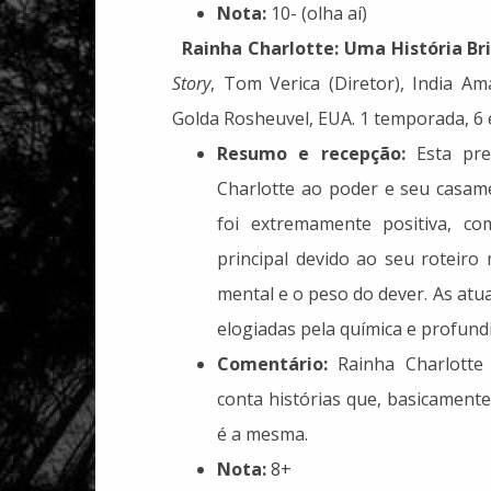
Nota:
10- (olha aí)
Rainha Charlotte: Uma História Br
Story
, Tom Verica (Diretor), India A
Golda Rosheuvel, EUA. 1 temporada, 6 e
Resumo e recepção:
Esta pre
Charlotte ao poder e seu casame
foi extremamente positiva, co
principal devido ao seu roteir
mental e o peso do dever. As atu
elogiadas pela química e profund
Comentário:
Rainha Charlotte
conta histórias que, basicamente
é a mesma.
Nota:
8+