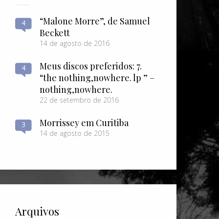
“Malone Morre”, de Samuel
4
Beckett
14 de agosto de 2016
Meus discos preferidos: 7.
4
“the nothing​,​nowhere. lp ” –
nothing​,​nowhere.
22 de setembro de 2016
Morrissey em Curitiba
3
14 de agosto de 2015
Arquivos