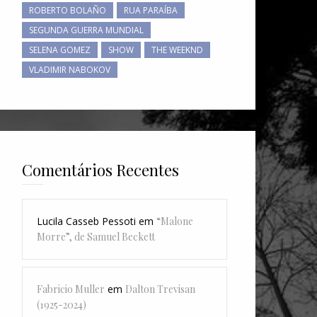
ROBERTO BOLAÑO
RUA PARAÍBA
SEGUNDA GUERRA MUNDIAL
SELENA GOMEZ
SHOW
THE WEEKND
VLADIMIR NABOKOV
Comentários Recentes
Lucila Casseb Pessoti
em
“Malone
Morre”, de Samuel Beckett
Fabricio Muller
em
Dalton Trevisan
(1925-2024)