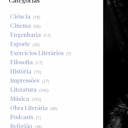
Categorias
Ciência
(18)
Cinema
(56)
Engenharia
(17)
Esporte
(26)
Exercícios Literários
(7)
Filosofia
(17)
História
(73)
Impressões
(27)
Literatura
(342)
Música
(193)
Obra Literária
(40)
Podcasts
(1)
Religião
(38)