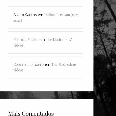
Alvaro Santos
em
Dalton Trevisan (1925-
2024)
Fabricio Muller
em
The Madredeus’
videos
Robertson Frizero
em
The Madredeus’
videos
Mais Comentados