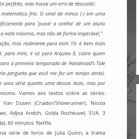
foi perfeito, mas houve um erro de descuido’.
matemático frio. O sinal de minus (-) em uma
ificamente para 'puxar a orelha' de um aluno
iu a nota máxima, mas não de forma impecável.”
etação, mas realmente para mim 10- é bem mais
0, para mim, é só para Arquivo X, sobre quem
 para a primeira temporada de Handmaid’s Tale
pela pergunta que você me fez um tempo atrás).
de uma série quanto uma dessas duas, mas por
 mesmo.
Vamos aos textos sobre as séries:
s Van Dusen (Criador/Showrunner), Nicola
ws, Adjoa Andoh, Golda Rosheuvel, EUA. 3
, 60 minutos. Netflix.
a série de livros de Julia Quinn, a trama